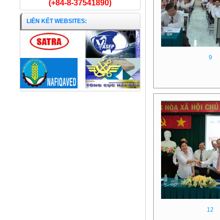
(+84-8-37541890)
LIÊN KẾT WEBSITES:
9
Cá Mú nguyên con
12