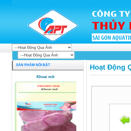
SẢN PHẨM NỔI BẬT
Hoạt Động 
Khoai mỡ