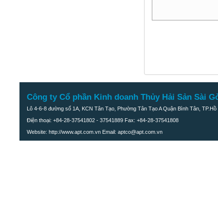
Công ty Cổ phần Kinh doanh Thủy Hải Sản Sài G
Lô 4-6-8 đường số 1A, KCN Tân Tạo, Phường Tân Tạo A Quận Bình Tân, TP.Hồ 
Điện thoại: +84-28-37541802 - 37541889 Fax: +84-28-37541808
Website: http://www.apt.com.vn Email: aptco@apt.com.vn