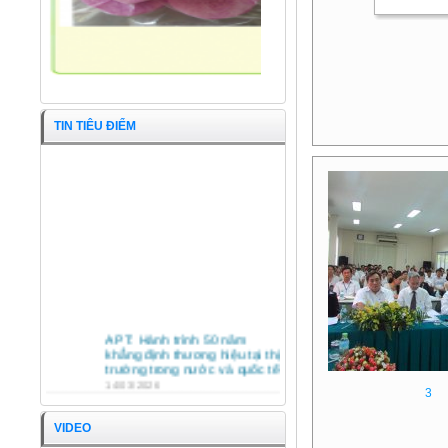
TIN TIÊU ĐIỂM
Cá Ngao nguyên con
APT: Hành trình 50 năm
khẳng định thương hiệu tại thị
trường trong nước và quốc tế
14/03/2026
3
HỘI NGHỊ TỔNG KẾT HOẠT
ĐỘNG SXKD NĂM 2025 VÀ
VIDEO
PHƯƠNG HƯỚNG HOẠT