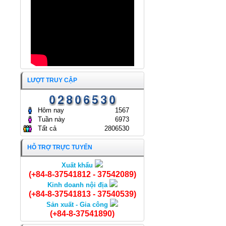
GÒN
24/04/2024
LƯỢT TRUY CẬP
Hôm nay
1567
Tuần này
6973
Tất cả
2806530
HỖ TRỢ TRỰC TUYẾN
Xuất khẩu
Cá Chép nguyên con
(+84-8-37541812 - 37542089)
Kinh doanh nội địa
(+84-8-37541813 - 37540539)
Sản xuất - Gia công
(+84-8-37541890)