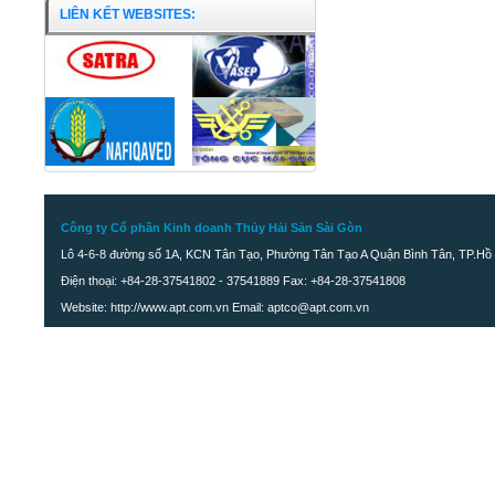
LIÊN KẾT WEBSITES:
Công ty Cổ phần Kinh doanh Thủy Hải Sản Sài Gòn
Lô 4-6-8 đường số 1A, KCN Tân Tạo, Phường Tân Tạo A Quận Bình Tân, TP.Hồ 
Điện thoại: +84-28-37541802 - 37541889 Fax: +84-28-37541808
Website: http://www.apt.com.vn Email: aptco@apt.com.vn
Đùi Ếch