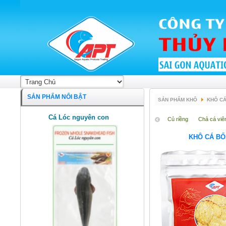
SẢN PHẨM NỔI BẬT
SẢN PHẨM KHÔ
KHÔ CÁ
Cá Lóc nguyên con
Củ riềng
Chả cá viê
KHÔ CÁ BỐ