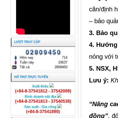
GÒN
24/04/2024
cân/định h
– bảo quả
3. Bảo q
LƯỢT TRUY CẬP
4. Hướng
nóng với 
Hôm nay
714
Tuần này
10637
5. NSX, 
Tất cả
2809450
HỖ TRỢ TRỰC TUYẾN
Lưu ý:
Kh
Xuất khẩu
Cá Lóc nguyên con
(+84-8-37541812 - 37542089)
Kinh doanh nội địa
(+84-8-37541813 - 37540539)
“Nâng ca
Sản xuất - Gia công
(+84-8-37541890)
đồng”
, đ