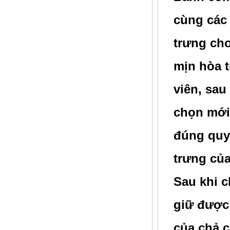
cùng các
trưng ch
mịn hòa t
viên, sa
chọn mới
đúng quy 
trưng của
Sau khi c
giữ được
của chả c
Lươn cắt khúc