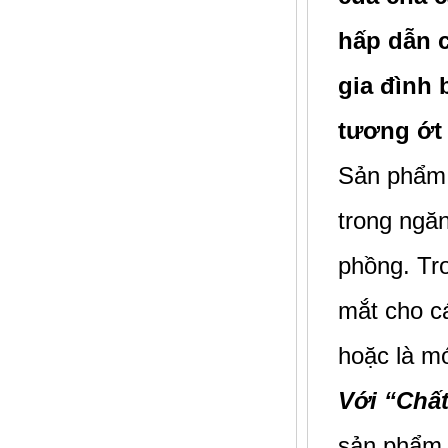
hấp dẫn 
gia đình
tương ớt 
Sản phẩ
trong ngăn
phồng. Tr
mắt cho cá
hoặc là mó
Với “Chất
sản phẩm 