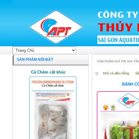
SẢN PHẨM NỔI BẬT
SẢN PHẨM GIÁ TRỊ GIA TĂ
Cá Chẽm cắt khúc
Khô cá điêu hồng
S
BÁNH C