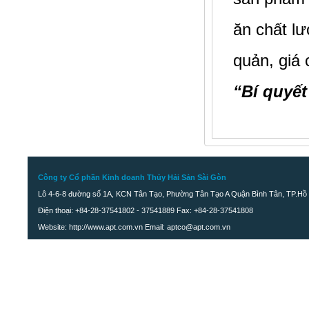
ăn chất lư
Cá Gáy nguyên con
quản, giá 
“Bí quyế
Công ty Cổ phần Kinh doanh Thủy Hải Sản Sài Gòn
Lô 4-6-8 đường số 1A, KCN Tân Tạo, Phường Tân Tạo A Quận Bình Tân, TP.Hồ 
Điện thoại: +84-28-37541802 - 37541889 Fax: +84-28-37541808
Website: http://www.apt.com.vn Email: aptco@apt.com.vn