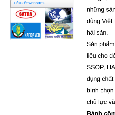
LIÊN KẾT WEBSITES:
những sản
dùng Việt
hải sản.
Sản phẩm 
liệu cho 
SSOP, HAC
dụng chất
bình chọn
Khô cá Lóc
chủ lực v
Bánh cốm