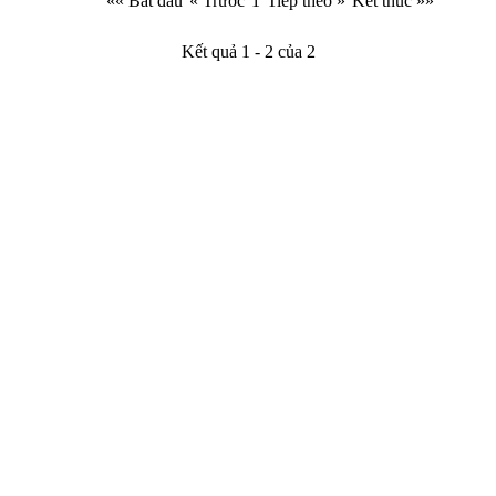
«« Bắt đầu
« Trước
1
Tiếp theo »
Kết thúc »»
Kết quả 1 - 2 của 2