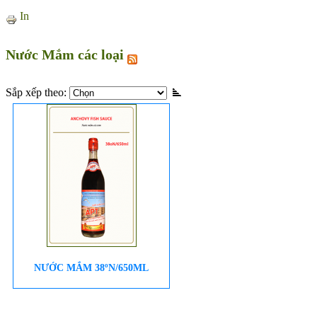
In
Nước Mắm các loại
Sắp xếp theo:
NƯỚC MẮM 38ºN/650ML