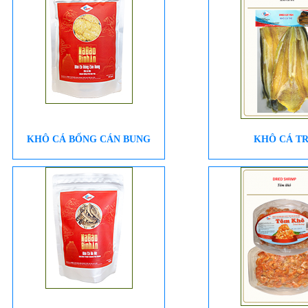
KHÔ CÁ BỐNG CÁN BUNG
KHÔ CÁ T