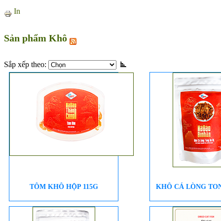
In
Sản phẩm Khô
Sắp xếp theo:
TÔM KHÔ HỘP 115G
KHÔ CÁ LÒNG TO