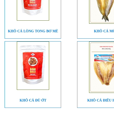
KHÔ CÁ LÒNG TONG BƠ MÈ
KHÔ CÁ M
KHÔ CÁ ĐÙ ỚT
KHÔ CÁ ĐIÊU