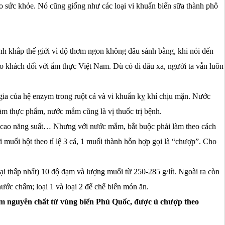
cho sức khỏe. Nó cũng giống như các loại vi khuẩn biến sữa thành phô
h khắp thế giới vì độ thơm ngon không đâu sánh bằng, khi nói đến
ho khách đối với ẩm thực Việt Nam. Dù có đi đâu xa, người ta vẫn luôn
 gia của hệ enzym trong ruột cá và vi khuẩn kỵ khí chịu mặn. Nước
m thực phẩm, nước mắm cũng là vị thuốc trị bệnh.
ng cao năng suất… Nhưng với nước mắm, bắt buộc phải làm theo cách
muối hột theo tỉ lệ 3 cá, 1 muối thành hỗn hợp gọi là “chượp”. Cho
oại thấp nhất) 10 độ đạm và lượng muối từ 250-285 g/lít. Ngoài ra còn
ước chấm; loại 1 và loại 2 để chế biến món ăn.
ơm nguyên chất từ vùng biển Phú Quốc, được ủ chượp theo