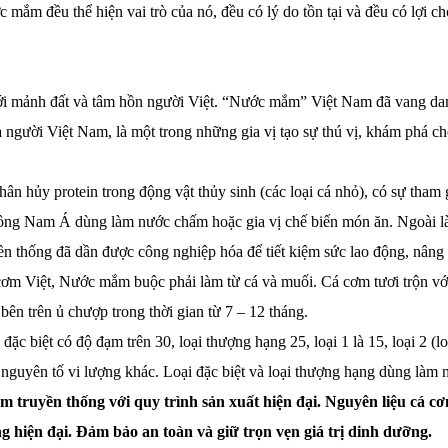
 mắm đều thể hiện vai trò của nó, đều có lý do tồn tại và đều có lợi 
ới mảnh đất và tâm hồn người Việt. “Nước mắm” Việt Nam đã vang dan
a người Việt Nam, là một trong những gia vị tạo sự thú vị, khám phá c
ân hủy protein trong động vật thủy sinh (các loại cá nhỏ), có sự tham
ông Nam Á dùng làm nước chấm hoặc gia vị chế biến món ăn. Ngoài là
uyền thống đã dần được công nghiệp hóa để tiết kiệm sức lao động, nâ
cơm Việt, Nước mắm buộc phải làm từ cá và muối. Cá cơm tươi trộn với 
bên trên ủ chượp trong thời gian từ 7 – 12 tháng.
ặc biệt có độ đạm trên 30, loại thượng hạng 25, loại 1 là 15, loại 2 (l
nguyên tố vi lượng khác. Loại đặc biệt và loại thượng hạng dùng làm n
truyền thống với quy trình sản xuất hiện đại. Nguyên liệu cá c
g hiện đại. Đảm bảo an toàn và giữ trọn vẹn giá trị dinh dưỡng.