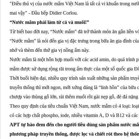
"Điều thú vị của nước mắm Việt Nam là tất cả vi khuẩn trong nước
mai vậy" - Đầu bếp Didier Corlou.
“Nước mắm phải làm từ cá và muối!”
Từ biết bao đời nay, “Nước mắm” đã trở thành món ăn gắn liền v
“Nước mắm” là nói đến gia vị đặc trưng trong bữa ăn gia đình củ
nhớ và thèm đến thứ gia vị nồng ấm này.
Nước mắm là một hỗn hợp muối với các acid amin, do quá trình ph
mắm được sử dụng rộng rãi trong ẩm thực của một số quốc gia Đ
Thời buổi hiện đại, nhiều quy trình sản xuất những sản phẩm tr
truyền thống thì mới ngon, mới xứng đáng là “linh hồn” của bữa 
chượp vào thùng gỗ lớn, rải thêm muối rồi gài nẹp gỗ, đè đá nặng 
Theo quy định của tiêu chuẩn Việt Nam, nước mắm có 4 loại: loại đ
có các hợp chất phospho, iode, nhiều vitamin A, D và B12 và các 
APT tự hào đem đến cho người tiêu dùng sản phẩm nước mắm 
phương pháp truyền thống, được lọc và chiết rót theo hệ thốn