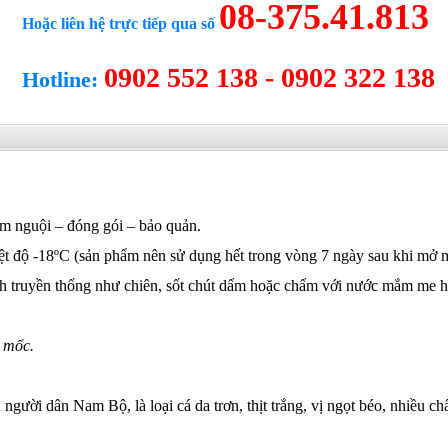
08-375.41.813
Hoặc liên hệ trực tiếp qua số
0902 552 138 - 0902 322 138
Hotline:
àm nguội – đóng gói – bảo quản.
iệt độ -18ºC (sản phẩm nên sử dụng hết trong vòng 7 ngày sau khi mở m
ch truyền thống như chiên, sốt chút dấm hoặc chấm với nước mắm me h
 mốc.
ười dân Nam Bộ, là loại cá da trơn, thịt trắng, vị ngọt béo, nhiều c