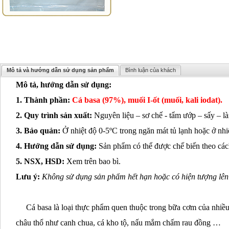
Mô tả và hướng dẫn sử dụng sản phẩm
Bình luận của khách
Mô tả, hướng dẫn sử dụng:
1. Thành phần:
Cá basa (97%), muối I-ốt (muối, kali iodat).
2. Quy trình sản xuất:
Nguyên liệu – sơ chế - tẩm ướp – sấy – l
3. Bảo quản:
Ở nhiệt độ 0-5ºC trong ngăn mát tủ lạnh hoặc ở nh
4. Hướng dẫn sử dụng:
Sản phẩm có thể được chế biến theo cá
5. NSX, HSD:
Xem trên bao bì.
Lưu ý:
Không sử dụng sản phẩm hết hạn hoặc có hiện tượng lên
Cá basa là loại thực phẩm quen thuộc trong bữa cơm của nhiều ng
châu thổ như canh chua, cá kho tộ, nấu mắm chấm rau đồng …