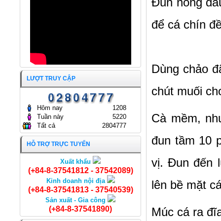
Đun nóng dầu 
APT TRÂN TRỌNG ĐÓN
THỦY HẢI SẢN SÀI GÒN
TIẾP YEJOONARA CO., LTD
19/01/2026
(HÀN QUỐC)
để cá chín đề
17/12/2025
ĐẠI HỘI ĐỒNG CỔ ĐÔNG
THƯỜNG NIÊN NĂM 2025
CÔNG TY CỔ PHẦN KINH
DOANH THỦY HẢI SẢN SÀI
GÒN.
Dùng chảo đã
ĐẠI HỘI ĐỒNG CỔ ĐÔNG
25/04/2025
THƯỜNG NIÊN NĂM 2024
LƯỢT TRUY CẬP
CÔNG TY CỔ PHẦN KINH
chút muối c
DOANH THỦY HẢI SẢN SÀI
GÒN
24/04/2024
Hôm nay
1208
Cà mềm, nhuy
Tuần này
5220
Tất cả
2804777
đun tầm 10 
HỖ TRỢ TRỰC TUYẾN
vị. Đun đến l
Xuất khẩu
Cá Sòng nguyên con
(+84-8-37541812 - 37542089)
Kinh doanh nội địa
lên bề mặt cá
(+84-8-37541813 - 37540539)
Sản xuất - Gia công
(+84-8-37541890)
Múc cá ra đĩa