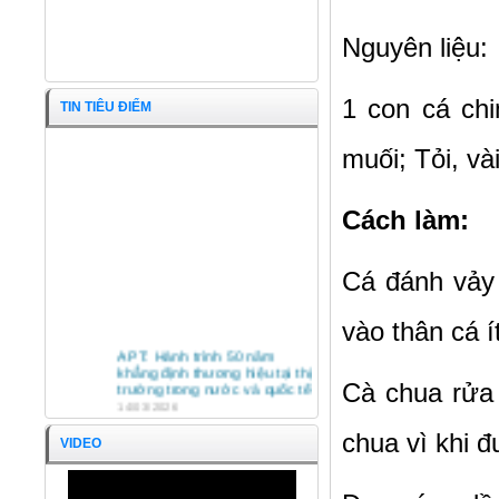
Nguyên liệu:
1 con cá ch
TIN TIÊU ĐIỂM
muối; Tỏi, và
Cách làm:
Cá đánh vảy
Con Rạm
vào thân cá í
APT: Hành trình 50 năm
khẳng định thương hiệu tại thị
trường trong nước và quốc tế
Cà chua rửa 
14/03/2026
HỘI NGHỊ TỔNG KẾT HOẠT
chua vì khi 
VIDEO
ĐỘNG SXKD NĂM 2025 VÀ
PHƯƠNG HƯỚNG HOẠT
ĐỘNG NĂM 2026 CÔNG TY
CỔ PHẦN KINH DOANH