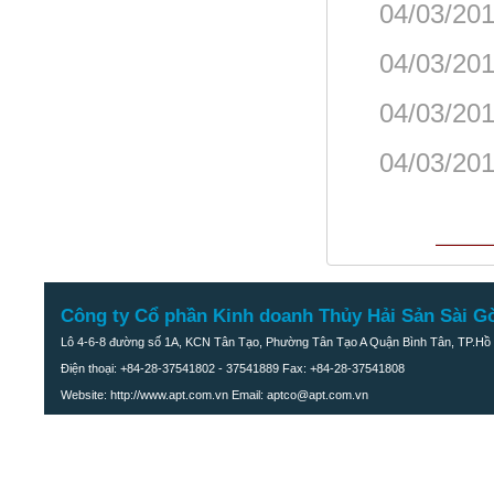
04/03/201
04/03/201
04/03/201
04/03/201
Công ty Cổ phần Kinh doanh Thủy Hải Sản Sài G
Lô 4-6-8 đường số 1A, KCN Tân Tạo, Phường Tân Tạo A Quận Bình Tân, TP.Hồ 
Điện thoại: +84-28-37541802 - 37541889 Fax: +84-28-37541808
Website: http://www.apt.com.vn Email: aptco@apt.com.vn
Cá Điêu hồng muối xả ớt