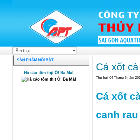
SẢN PHẨM NỔI BẬT
Cá xốt cà
Há cảo tôm thịt Ồ! Ba Má!
Thứ hai, 04 Tháng 3 năm 20
Cá xốt c
canh rau