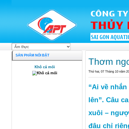
SẢN PHẨM NỔI BẬT
Thơm ngo
Khô cá mối
Thứ hai, 07 Tháng 10 năm 2
“Ai về nhắn
lên”. Câu c
xuôi – ngượ
đâu chỉ riê