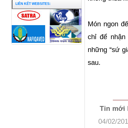
LIÊN KẾT WEBSITES:
Món ngon đến
chỉ để nhận 
những “sứ gi
sau.
Tin mới
Khổ qua nhồi chả cá
04/02/201