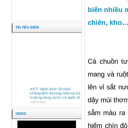
biến nhiều 
chiên, kho…
TIN TIÊU ĐIỂM
Cá chuồn tư
mang và ruột
Cá Lạt cắt khúc
lên vỉ sắt nư
APT: Hành trình 50 năm
khẳng định thương hiệu tại thị
trường trong nước và quốc tế
dậy mùi thơm
14/03/2026
HỘI NGHỊ TỔNG KẾT HOẠT
sẫm màu ra đ
ĐỘNG SXKD NĂM 2025 VÀ
VIDEO
PHƯƠNG HƯỚNG HOẠT
ĐỘNG NĂM 2026 CÔNG TY
hiểm chín đỏ
CỔ PHẦN KINH DOANH
APT TRÂN TRỌNG ĐÓN