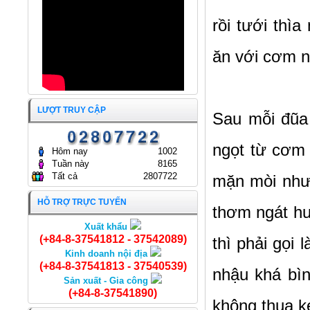
THỦY HẢI SẢN SÀI GÒN
TIẾP YEJOONARA CO., LTD
19/01/2026
(HÀN QUỐC)
rồi tưới th
17/12/2025
ĐẠI HỘI ĐỒNG CỔ ĐÔNG
ăn với cơm n
THƯỜNG NIÊN NĂM 2025
CÔNG TY CỔ PHẦN KINH
DOANH THỦY HẢI SẢN SÀI
GÒN.
ĐẠI HỘI ĐỒNG CỔ ĐÔNG
25/04/2025
THƯỜNG NIÊN NĂM 2024
LƯỢT TRUY CẬP
CÔNG TY CỔ PHẦN KINH
Sau mỗi đũa
DOANH THỦY HẢI SẢN SÀI
GÒN
24/04/2024
ngọt từ cơm 
Hôm nay
1002
Tuần này
8165
Tất cả
2807722
mặn mòi như
HỖ TRỢ TRỰC TUYẾN
thơm ngát hư
Xuất khẩu
Cá Chạch nguyên con
(+84-8-37541812 - 37542089)
thì phải gọi
Kinh doanh nội địa
(+84-8-37541813 - 37540539)
nhậu khá bìn
Sản xuất - Gia công
(+84-8-37541890)
không thua 