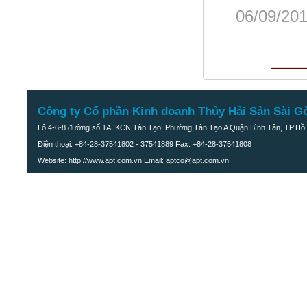
06/09/201
Công ty Cổ phần Kinh doanh Thủy Hải Sản Sài G
Lô 4-6-8 đường số 1A, KCN Tân Tạo, Phường Tân Tạo A Quận Bình Tân, TP.Hồ 
Điện thoại: +84-28-37541802 - 37541889 Fax: +84-28-37541808
Website: http://www.apt.com.vn Email: aptco@apt.com.vn