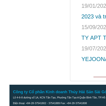
19/01/202
2023 và t
15/09/202
TY APT 
19/07/202
YEJOON
Công ty Cổ phần Kinh doanh Thủy Hải Sản Sài G
Lô 4-6-8 đường số 1A, KCN Tân Tạo, Phường Tân Tạo A Quận Bình Tân, TP.Hồ 
Điện thoại: +84-28-37541802 - 37541889 Fax: +84-28-37541808