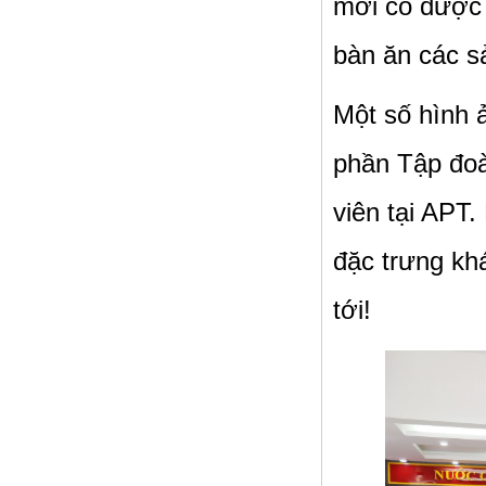
mời có được 
bàn ăn các s
Một số hình 
phần Tập đo
viên tại APT
đặc trưng kh
tới!