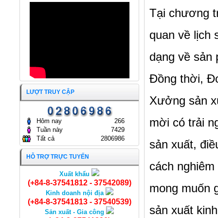
Tại chương tr
quan về lịch 
dạng về sản 
Đồng thời, Đ
LƯỢT TRUY CẬP
Xưởng sản xu
mời có trải n
Hôm nay
266
Tuần này
7429
Tất cả
2806986
sản xuất, đi
HỖ TRỢ TRỰC TUYẾN
cách nghiêm 
Xuất khẩu
(+84-8-37541812 - 37542089)
mong muốn gắ
Kinh doanh nội địa
(+84-8-37541813 - 37540539)
sản xuất kin
Sản xuất - Gia công