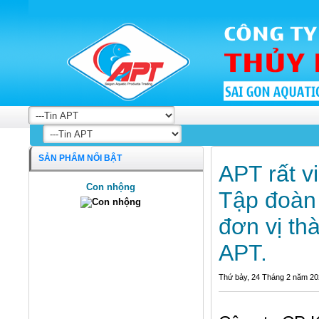
SẢN PHẨM NỔI BẬT
APT rất v
Con nhộng
Tập đoàn
đơn vị th
APT.
Thứ bảy, 24 Tháng 2 năm 2