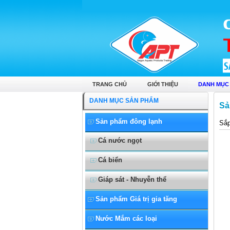
Cá Tra cắt khúc
TRANG CHỦ
GIỚI THIỆU
DANH MỤC
DANH MỤC SẢN PHẨM
Sả
Sản phẩm đông lạnh
Sắp
Cá nước ngọt
Cá biển
Giáp sát - Nhuyễn thể
Sản phẩm Giá trị gia tăng
Nước Mắm các loại