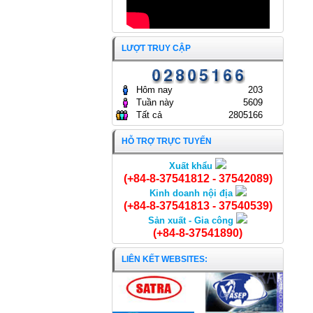
CÔNG TY CỔ PHẦN KINH
DOANH THỦY HẢI SẢN SÀI
GÒN.
ĐẠI HỘI ĐỒNG CỔ ĐÔNG
25/04/2025
THƯỜNG NIÊN NĂM 2024
LƯỢT TRUY CẬP
CÔNG TY CỔ PHẦN KINH
DOANH THỦY HẢI SẢN SÀI
GÒN
24/04/2024
Hôm nay
203
Tuần này
5609
Tất cả
2805166
HỖ TRỢ TRỰC TUYẾN
Xuất khẩu
Khoai mỡ xay
(+84-8-37541812 - 37542089)
Kinh doanh nội địa
(+84-8-37541813 - 37540539)
Sản xuất - Gia công
(+84-8-37541890)
LIÊN KẾT WEBSITES: