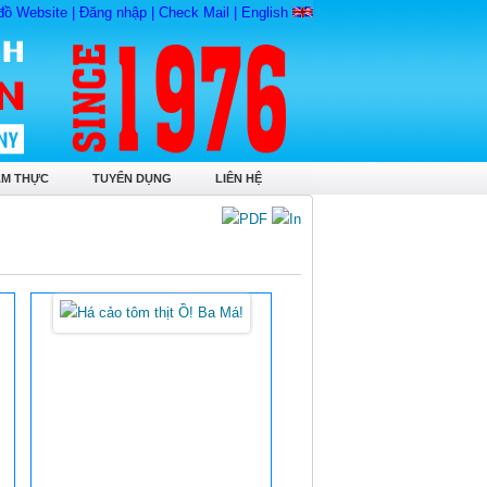
đồ Website
|
Đăng nhập
|
Check Mail
|
English
ẨM THỰC
TUYỂN DỤNG
LIÊN HỆ