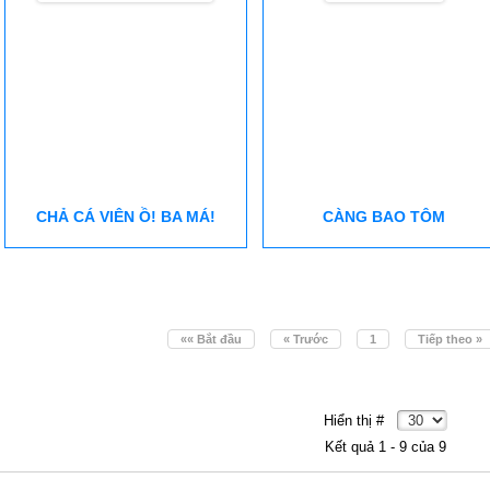
CHẢ CÁ VIÊN Ồ! BA MÁ!
CÀNG BAO TÔM
«« Bắt đầu
« Trước
1
Tiếp theo »
Hiển thị #
Kết quả 1 - 9 của 9