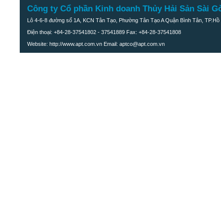
Công ty Cổ phần Kinh doanh Thủy Hải Sản Sài G
Lô 4-6-8 đường số 1A, KCN Tân Tạo, Phường Tân Tạo A Quận Bình Tân, TP.Hồ 
Điện thoại: +84-28-37541802 - 37541889 Fax: +84-28-37541808
Website: http://www.apt.com.vn Email: aptco@apt.com.vn