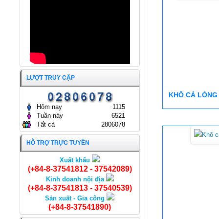
THỦY HẢI SẢN SÀI GÒN
TIẾP YEJOONARA CO., LTD
19/01/2026
(HÀN QUỐC)
17/12/2025
ĐẠI HỘI ĐỒNG CỔ ĐÔNG
THƯỜNG NIÊN NĂM 2025
CÔNG TY CỔ PHẦN KINH
DOANH THỦY HẢI SẢN SÀI
GÒN.
ĐẠI HỘI ĐỒNG CỔ ĐÔNG
25/04/2025
THƯỜNG NIÊN NĂM 2024
LƯỢT TRUY CẬP
CÔNG TY CỔ PHẦN KINH
DOANH THỦY HẢI SẢN SÀI
KHÔ CÁ LÒNG
GÒN
24/04/2024
Hôm nay
1115
Tuần này
6521
Tất cả
2806078
HỖ TRỢ TRỰC TUYẾN
Xuất khẩu
Chạo tôm
(+84-8-37541812 - 37542089)
Kinh doanh nội địa
(+84-8-37541813 - 37540539)
Sản xuất - Gia công
(+84-8-37541890)