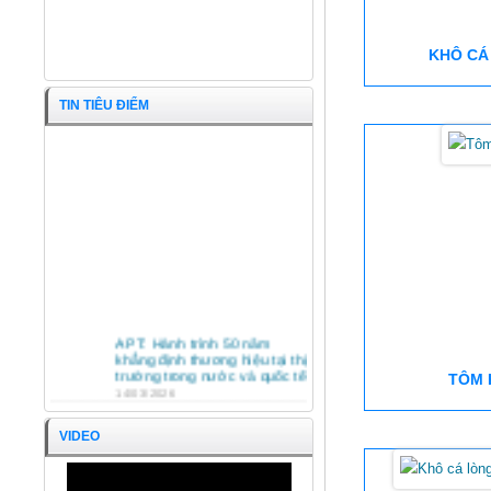
KHÔ CÁ
TIN TIÊU ĐIỂM
Khoai mỡ xay
APT: Hành trình 50 năm
khẳng định thương hiệu tại thị
trường trong nước và quốc tế
TÔM 
14/03/2026
HỘI NGHỊ TỔNG KẾT HOẠT
ĐỘNG SXKD NĂM 2025 VÀ
VIDEO
PHƯƠNG HƯỚNG HOẠT
ĐỘNG NĂM 2026 CÔNG TY
CỔ PHẦN KINH DOANH
APT TRÂN TRỌNG ĐÓN