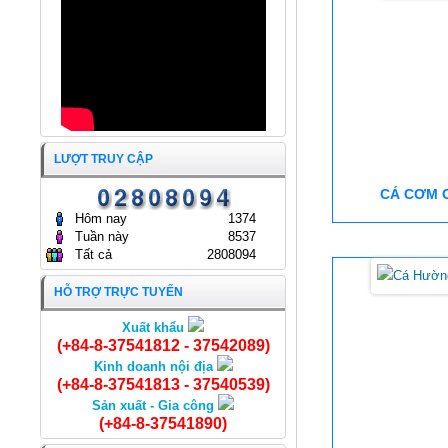
TIẾP YEJOONARA CO., LTD
19/01/2026
(HÀN QUỐC)
17/12/2025
ĐẠI HỘI ĐỒNG CỔ ĐÔNG
THƯỜNG NIÊN NĂM 2025
CÔNG TY CỔ PHẦN KINH
DOANH THỦY HẢI SẢN SÀI
GÒN.
ĐẠI HỘI ĐỒNG CỔ ĐÔNG
25/04/2025
THƯỜNG NIÊN NĂM 2024
CÔNG TY CỔ PHẦN KINH
LƯỢT TRUY CẬP
DOANH THỦY HẢI SẢN SÀI
GÒN
CÁ CƠM 
24/04/2024
Hôm nay
1374
Tuần này
8537
Tất cả
2808094
HỖ TRỢ TRỰC TUYẾN
Xuất khẩu
Cá Đóng Cát muối xả ớt
(+84-8-37541812 - 37542089)
Kinh doanh nội địa
(+84-8-37541813 - 37540539)
Sản xuất - Gia công
(+84-8-37541890)