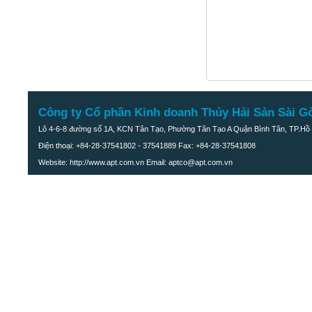
Khô cá trê
Công ty Cổ phần Kinh doanh Thủy Hải Sản Sài G
Lô 4-6-8 đường số 1A, KCN Tân Tạo, Phường Tân Tạo A Quận Bình Tân, TP.Hồ 
Điện thoại: +84-28-37541802 - 37541889 Fax: +84-28-37541808
Website: http://www.apt.com.vn Email: aptco@apt.com.vn