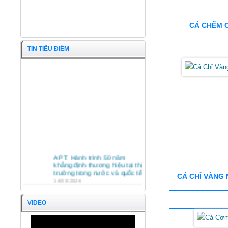
CÁ CHẼM 
TIN TIÊU ĐIỂM
Cá Kèo nguyên con
APT: Hành trình 50 năm
khẳng định thương hiệu tại thị
trường trong nước và quốc tế
CÁ CHỈ VÀNG
14/03/2026
HỘI NGHỊ TỔNG KẾT HOẠT
ĐỘNG SXKD NĂM 2025 VÀ
VIDEO
PHƯƠNG HƯỚNG HOẠT
ĐỘNG NĂM 2026 CÔNG TY
CỔ PHẦN KINH DOANH
APT TRÂN TRỌNG ĐÓN
THỦY HẢI SẢN SÀI GÒN