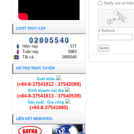
ĐẠI HỘI ĐỒNG CỔ ĐÔNG
Notify me of fol
THƯỜNG NIÊN NĂM 2025
CÔNG TY CỔ PHẦN KINH
DOANH THỦY HẢI SẢN SÀI
GÒN.
ĐẠI HỘI ĐỒNG CỔ ĐÔNG
25/04/2025
THƯỜNG NIÊN NĂM 2024
LƯỢT TRUY CẬP
Refresh
CÔNG TY CỔ PHẦN KINH
DOANH THỦY HẢI SẢN SÀI
GÒN
24/04/2024
Hôm nay
577
Send
Tuần này
5983
Tất cả
2805540
HỖ TRỢ TRỰC TUYẾN
Xuất khẩu
Khô cá đù mè
(+84-8-37541812 - 37542089)
Kinh doanh nội địa
(+84-8-37541813 - 37540539)
Sản xuất - Gia công
(+84-8-37541890)
LIÊN KẾT WEBSITES: