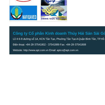
Công ty Cổ phần Kinh doanh Thủy Hải Sản Sài G
Lô 4-6-8 đường số 1A, KCN Tân Tạo, Phường Tân Tạo A Quận Bình Tân, TP.Hồ 
Điện thoại: +84-28-37541802 - 37541889 Fax: +84-28-37541808
Website: http://www.apt.com.vn Email: aptco@apt.com.vn
Cá Basa phi-lê