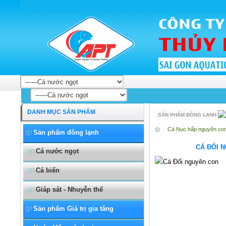
Củ riềng xay
DANH MỤC SẢN PHẨM
SẢN PHẨM ĐÔNG LẠNH
Cá Nục hấp nguyên co
Sản phẩm đông lạnh
CÁ ĐỐI 
Cá nước ngọt
Cá biển
Giáp sát - Nhuyễn thể
Sản phẩm Giá trị gia tăng