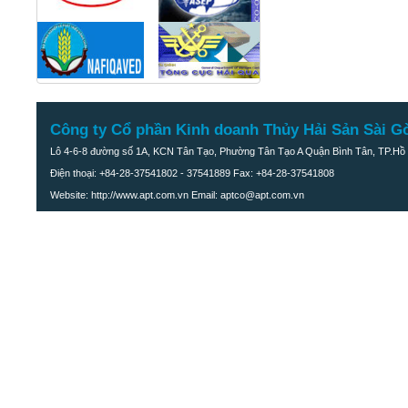
Công ty Cổ phần Kinh doanh Thủy Hải Sản Sài G
Lô 4-6-8 đường số 1A, KCN Tân Tạo, Phường Tân Tạo A Quận Bình Tân, TP.Hồ 
Điện thoại: +84-28-37541802 - 37541889 Fax: +84-28-37541808
Website: http://www.apt.com.vn Email: aptco@apt.com.vn
Khô cá đù ớt