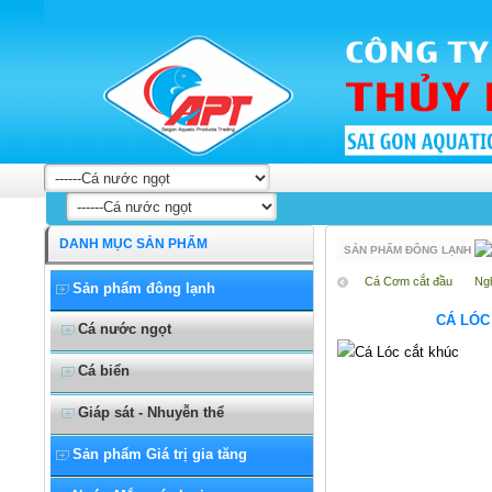
Cá Lạt cắt khúc
DANH MỤC SẢN PHẨM
SẢN PHẨM ĐÔNG LẠNH
Cá Cơm cắt đầu
Ng
Sản phẩm đông lạnh
CÁ LÓC
Cá nước ngọt
Cá biển
Giáp sát - Nhuyễn thể
Sản phẩm Giá trị gia tăng