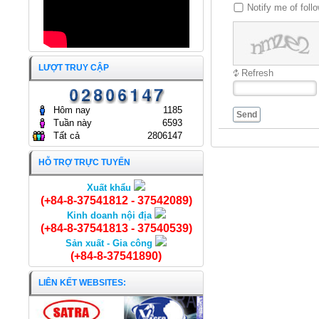
Notify me of fol
ĐẠI HỘI ĐỒNG CỔ ĐÔNG
THƯỜNG NIÊN NĂM 2025
CÔNG TY CỔ PHẦN KINH
DOANH THỦY HẢI SẢN SÀI
GÒN.
ĐẠI HỘI ĐỒNG CỔ ĐÔNG
25/04/2025
LƯỢT TRUY CẬP
THƯỜNG NIÊN NĂM 2024
Refresh
CÔNG TY CỔ PHẦN KINH
DOANH THỦY HẢI SẢN SÀI
GÒN
Hôm nay
1185
24/04/2024
Send
Tuần này
6593
Tất cả
2806147
HỖ TRỢ TRỰC TUYẾN
Xuất khẩu
Cá Trê nguyên con
(+84-8-37541812 - 37542089)
Kinh doanh nội địa
(+84-8-37541813 - 37540539)
Sản xuất - Gia công
(+84-8-37541890)
LIÊN KẾT WEBSITES: