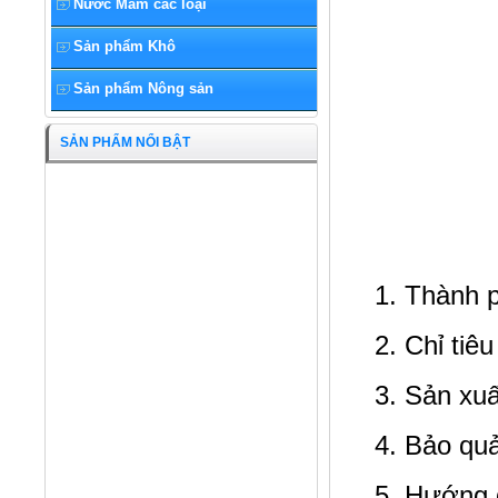
Nước Mắm các loại
Sản phẩm Khô
Sản phẩm Nông sản
SẢN PHẨM NỔI BẬT
Con Rạm
1. Thành 
2. Chỉ tiê
3. Sản xuấ
4. Bảo qu
5. Hướng 