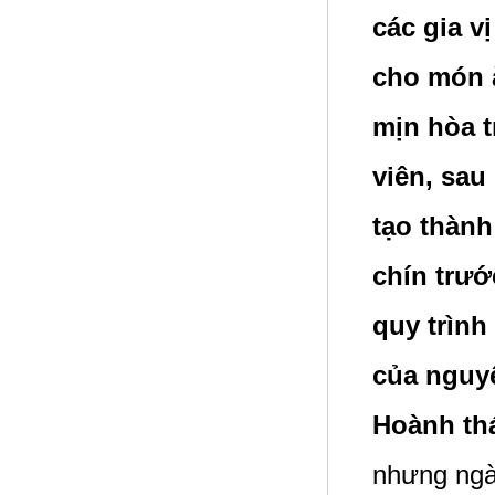
các gia v
cho món ă
mịn hòa t
viên, sau
tạo thành
chín trướ
quy trình
của nguyê
Hoành th
nhưng ngà
Tôm khô