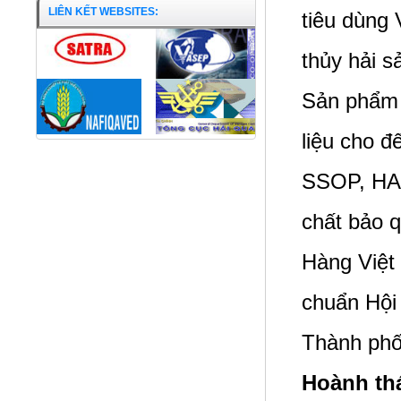
LIÊN KẾT WEBSITES:
tiêu dùng
thủy hải s
Sản phẩm 
liệu cho 
SSOP, HAC
chất bảo 
Hàng Việt
chuẩn Hội
Thành ph
Cá Bống cát nguyên con
Hoành thá