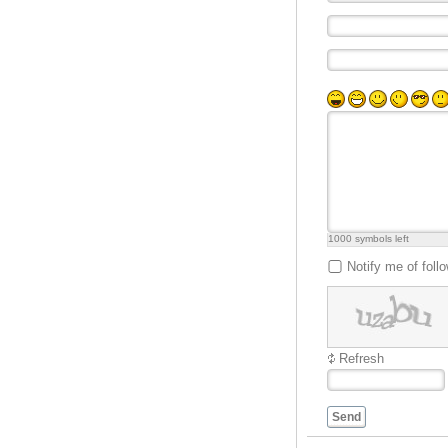
Khô cá Basa APT
1000
symbols left
Notify me of fol
Refresh
Send