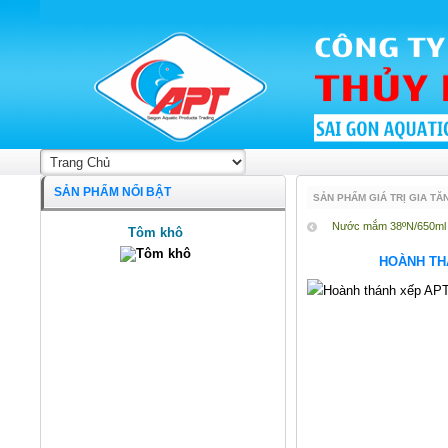
SẢN PHẨM NỔI BẬT
SẢN PHẨM GIÁ TRỊ GIA TĂ
Nước mắm 38ºN/650ml
Tôm khô
HOÀNH TH