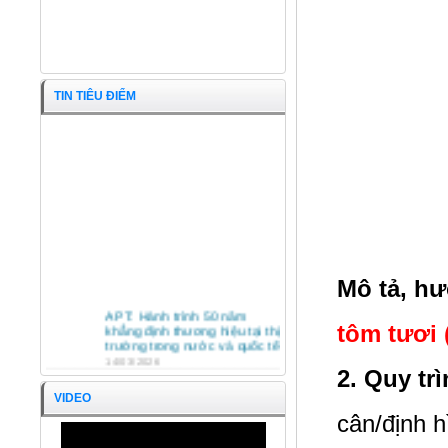
TIN TIÊU ĐIỂM
Mô tả, h
Nghêu nguyên con
APT: Hành trình 50 năm
khẳng định thương hiệu tại thị
tôm tươi 
trường trong nước và quốc tế
14/03/2026
2. Quy tr
HỘI NGHỊ TỔNG KẾT HOẠT
ĐỘNG SXKD NĂM 2025 VÀ
VIDEO
PHƯƠNG HƯỚNG HOẠT
cân/định h
ĐỘNG NĂM 2026 CÔNG TY
CỔ PHẦN KINH DOANH
APT TRÂN TRỌNG ĐÓN