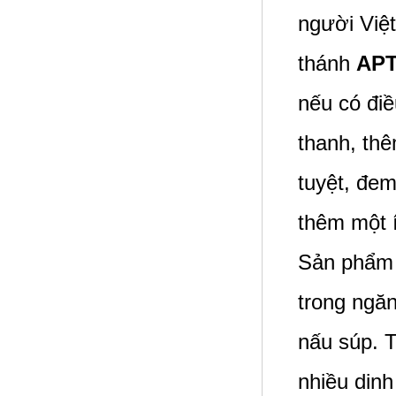
người Việ
thánh
AP
nếu có điề
thanh, thê
tuyệt, đe
thêm một í
Sản phẩ
trong ngăn
nấu súp. T
nhiều dinh