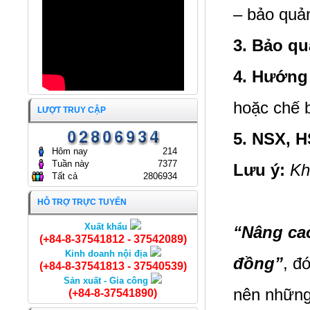
THỦY HẢI SẢN SÀI GÒN
TIẾP YEJOONARA CO., LTD
– bảo quả
19/01/2026
(HÀN QUỐC)
17/12/2025
3. Bảo q
ĐẠI HỘI ĐỒNG CỔ ĐÔNG
THƯỜNG NIÊN NĂM 2025
CÔNG TY CỔ PHẦN KINH
4. Hướng
DOANH THỦY HẢI SẢN SÀI
GÒN.
ĐẠI HỘI ĐỒNG CỔ ĐÔNG
25/04/2025
THƯỜNG NIÊN NĂM 2024
hoặc chế b
LƯỢT TRUY CẬP
CÔNG TY CỔ PHẦN KINH
DOANH THỦY HẢI SẢN SÀI
GÒN
5. NSX, H
24/04/2024
Hôm nay
214
Tuần này
7377
Lưu ý:
Khô
Tất cả
2806934
HỖ TRỢ TRỰC TUYẾN
Xuất khẩu
“Nâng ca
Chả cá Thát Lát
(+84-8-37541812 - 37542089)
Kinh doanh nội địa
đồng”
, đ
(+84-8-37541813 - 37540539)
Sản xuất - Gia công
nên những
(+84-8-37541890)