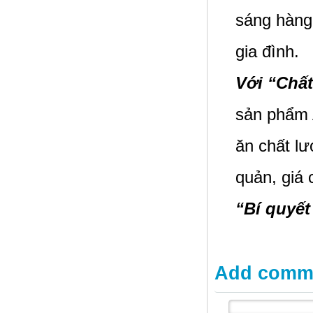
sáng hàng 
Cá Chim trắng nguyên con
gia đình.
Với “Chất
sản phẩm 
ăn chất lư
quản, giá 
“Bí quyế
Add comm