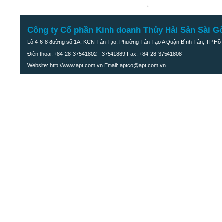
Công ty Cổ phần Kinh doanh Thủy Hải Sản Sài G
Lô 4-6-8 đường số 1A, KCN Tân Tạo, Phường Tân Tạo A Quận Bình Tân, TP.Hồ 
Điện thoại: +84-28-37541802 - 37541889 Fax: +84-28-37541808
Website: http://www.apt.com.vn Email: aptco@apt.com.vn