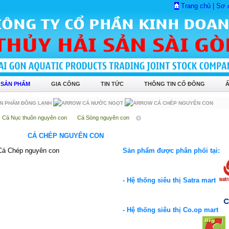
Trang chủ
|
Sơ 
 SẢN PHẨM
GIA CÔNG
TIN TỨC
THÔNG TIN CỔ ĐÔNG
N PHẨM ĐÔNG LẠNH
CÁ NƯỚC NGỌT
CÁ CHÉP NGUYÊN CON
Cá Nục thuôn nguyên con
Cá Sòng nguyên con
CÁ CHÉP NGUYÊN CON
Sản phẩm được phân phối tại:
- Hệ thống siêu thị Satra mart
- Hệ thống siêu thị Co.op mart