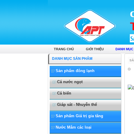
Ốc bươu thịt
TRANG CHỦ
GIỚI THIỆU
DANH MỤC
DANH MỤC SẢN PHẨM
SẢ
Sản phẩm đông lạnh
Cá nước ngọt
Cá biển
Giáp sát - Nhuyễn thể
Sản phẩm Giá trị gia tăng
Nước Mắm các loại