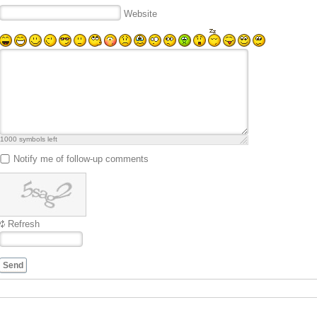
Website
1000
symbols left
Notify me of follow-up comments
Refresh
Send