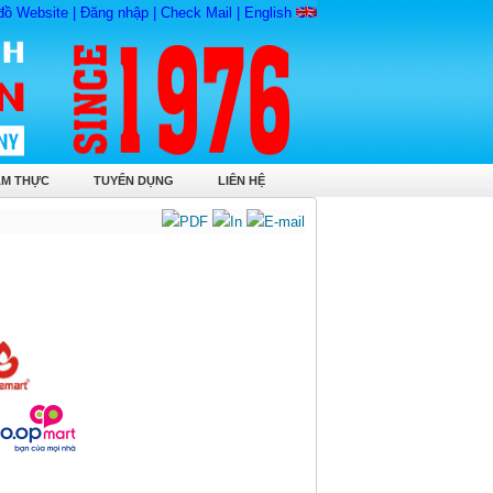
đồ Website
|
Đăng nhập
|
Check Mail
|
English
ẨM THỰC
TUYỂN DỤNG
LIÊN HỆ