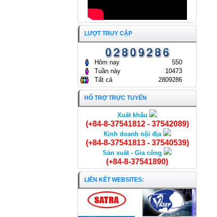
THƯỜNG NIÊN NĂM 2025
CÔNG TY CỔ PHẦN KINH
DOANH THỦY HẢI SẢN SÀI
GÒN.
ĐẠI HỘI ĐỒNG CỔ ĐÔNG
25/04/2025
THƯỜNG NIÊN NĂM 2024
LƯỢT TRUY CẬP
CÔNG TY CỔ PHẦN KINH
DOANH THỦY HẢI SẢN SÀI
GÒN
24/04/2024
Hôm nay
550
Tuần này
10473
Tất cả
2809286
HỖ TRỢ TRỰC TUYẾN
Xuất khẩu
Bánh bột lộc
(+84-8-37541812 - 37542089)
Kinh doanh nội địa
(+84-8-37541813 - 37540539)
Sản xuất - Gia công
(+84-8-37541890)
LIÊN KẾT WEBSITES: