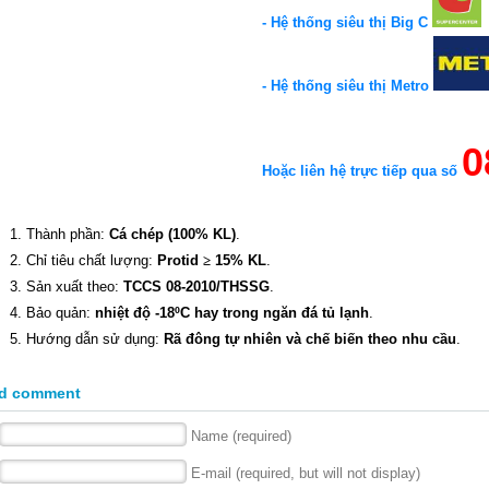
- Hệ thống siêu thị Big C
- Hệ thống siêu thị Metro
0
Hoặc liên hệ trực tiếp qua số
1. Thành phần:
Cá chép (100% KL)
.
2. Chỉ tiêu chất lượng:
Protid
≥
15% KL
.
3. Sản xuất theo:
TCCS 08-2010/THSSG
.
4. Bảo quản:
nhiệt độ -18ºC hay trong ngăn đá tủ lạnh
.
5. Hướng dẫn sử dụng:
Rã đông tự nhiên và chế biến theo nhu cầu
.
d comment
Name (required)
E-mail (required, but will not display)