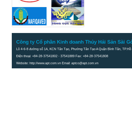
Công ty Cổ phần Kinh doanh Thủy Hải Sản Sài G
Lô 4-6-8 đường số 1A, KCN Tân Tạo, Phường Tân Tạo A Quận Bình Tân, TP.Hồ 
Điện thoại: +84-28-37541802 - 37541889 Fax: +84-28-37541808
Website: http://www.apt.com.vn Email: aptco@apt.com.vn
Khoai mỡ xay