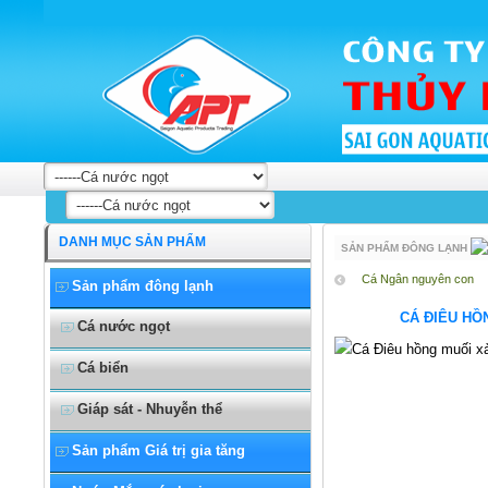
Khô cá lòng tong bơ mè
DANH MỤC SẢN PHẨM
SẢN PHẨM ĐÔNG LẠNH
Cá Ngân nguyên con
Sản phẩm đông lạnh
CÁ ĐIÊU HỒ
Cá nước ngọt
Cá biển
Giáp sát - Nhuyễn thể
Sản phẩm Giá trị gia tăng