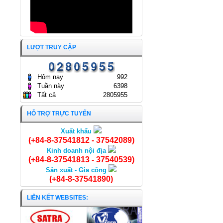
ĐẠI HỘI ĐỒNG CỔ ĐÔNG
THƯỜNG NIÊN NĂM 2025
CÔNG TY CỔ PHẦN KINH
DOANH THỦY HẢI SẢN SÀI
GÒN.
ĐẠI HỘI ĐỒNG CỔ ĐÔNG
25/04/2025
THƯỜNG NIÊN NĂM 2024
LƯỢT TRUY CẬP
CÔNG TY CỔ PHẦN KINH
DOANH THỦY HẢI SẢN SÀI
GÒN
24/04/2024
Hôm nay
992
Tuần này
6398
Tất cả
2805955
HỖ TRỢ TRỰC TUYẾN
Xuất khẩu
Cá Tra cắt khúc
(+84-8-37541812 - 37542089)
Kinh doanh nội địa
(+84-8-37541813 - 37540539)
Sản xuất - Gia công
(+84-8-37541890)
LIÊN KẾT WEBSITES: