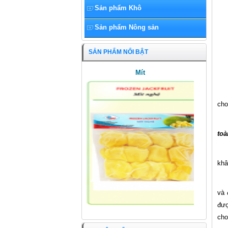
Sản phẩm Khô
Sản phẩm Nông sản
SẢN PHẨM NỔI BẬT
Mít
cho
to
khâ
và 
đượ
cho