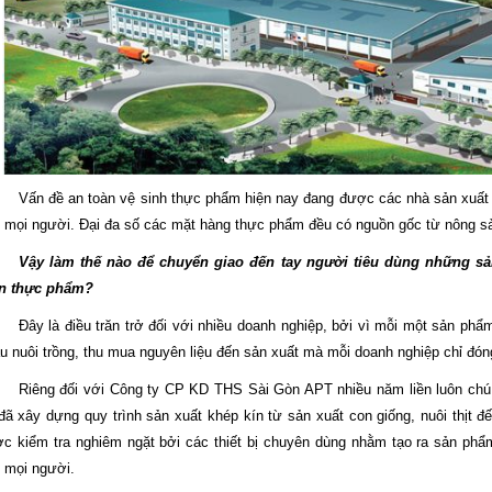
Vấn đề an toàn vệ sinh thực phẩm hiện nay đang được các nhà sản xuất
 mọi người. Đại đa số các mặt hàng thực phẩm đều có nguồn gốc từ nông sả
Vậy làm thế nào để chuyển giao đến tay người tiêu dùng những s
àn thực phẩm?
Đây là điều trăn trở đối với nhiều doanh nghiệp, bởi vì mỗi một sản phẩ
u nuôi trồng, thu mua nguyên liệu đến sản xuất mà mỗi doanh nghiệp chỉ đóng
Riêng đối với Công ty CP KD THS Sài Gòn APT nhiều năm liền luôn chú 
đã xây dựng quy trình sản xuất khép kín từ sản xuất con giống, nuôi thịt 
c kiểm tra nghiêm ngặt bởi các thiết bị chuyên dùng nhằm tạo ra sản ph
 mọi người.