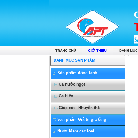
Cá Hường nguyên con
TRANG CHỦ
GIỚI THIỆU
DANH MỤC
DANH MỤC SẢN PHẨM
Sản phẩm đông lạnh
Cá nước ngọt
Cá biển
Giáp sát - Nhuyễn thể
Sản phẩm Giá trị gia tăng
Nước Mắm các loại