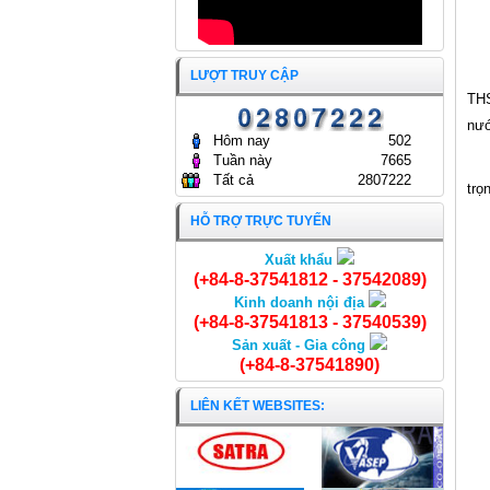
GÒN.
ĐẠI HỘI ĐỒNG CỔ ĐÔNG
25/04/2025
THƯỜNG NIÊN NĂM 2024
CÔNG TY CỔ PHẦN KINH
DOANH THỦY HẢI SẢN SÀI
LƯỢT TRUY CẬP
GÒN
24/04/2024
THS
nướ
Hôm nay
502
Tuần này
7665
Tất cả
2807222
trọ
HỖ TRỢ TRỰC TUYẾN
Xuất khẩu
Ghẹ xanh cắt mảnh
(+84-8-37541812 - 37542089)
Kinh doanh nội địa
(+84-8-37541813 - 37540539)
Sản xuất - Gia công
(+84-8-37541890)
LIÊN KẾT WEBSITES: