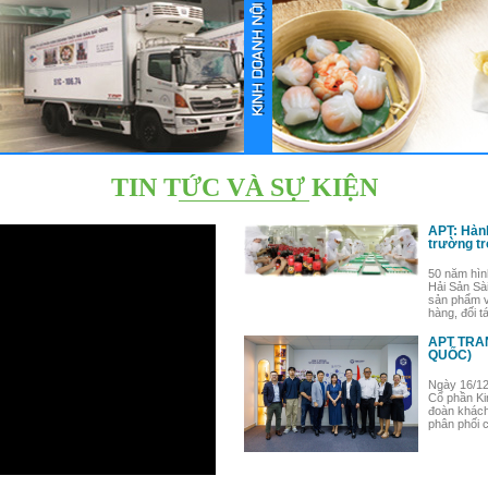
TIN TỨC VÀ SỰ KIỆN
APT: Hành
trường tr
50 năm hìn
Hải Sản Sà
sản phẩm v
hàng, đối t
APT TRÂ
QUỐC)
Ngày 16/12
Cổ phần Ki
đoàn khách 
phân phối c