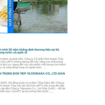
 trình 50 năm khẳng định thương hiệu tại thị
ong nước và quốc tế
h thành và phát triển, Công ty Cổ phần Kinh doanh Thủy
i Gòn (APT) không ngừng đổi mới, nâng cao chất lượng
à dịch vụ, mang đến các sản phẩm chất lượng cho khách
ác và cộng đồng trong và ngoài nước.. ...
N TRỌNG ĐÓN TIẾP YEJOONARA CO., LTD (HÀN
/2025, Hội đồng Quản trị và Ban Tổng Giám đốc Công ty
nh doanh Thủy hải sản Sài Gòn (APT) trân trọng đón tiếp
đại diện Công ty Yejoonara Co., Ltd (Hàn Quốc) – đối tác
hiến lược của APT tại thị trường Hàn Quốc.......