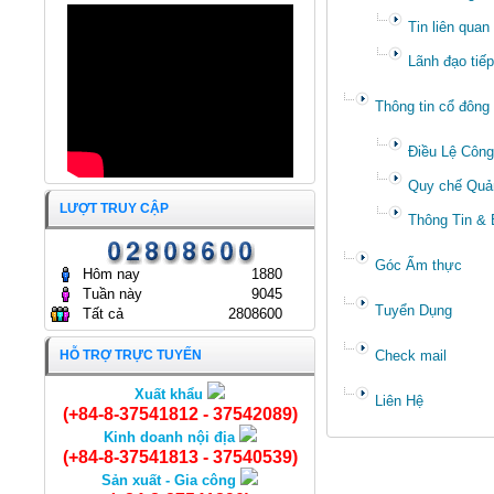
PHƯƠNG HƯỚNG HOẠT
ĐỘNG NĂM 2026 CÔNG TY
Tin liên qua
CỔ PHẦN KINH DOANH
APT TRÂN TRỌNG ĐÓN
THỦY HẢI SẢN SÀI GÒN
TIẾP YEJOONARA CO., LTD
Lãnh đạo tiế
19/01/2026
(HÀN QUỐC)
17/12/2025
Thông tin cổ đông
ĐẠI HỘI ĐỒNG CỔ ĐÔNG
THƯỜNG NIÊN NĂM 2025
Điều Lệ Công
CÔNG TY CỔ PHẦN KINH
DOANH THỦY HẢI SẢN SÀI
GÒN.
Quy chế Quản
ĐẠI HỘI ĐỒNG CỔ ĐÔNG
25/04/2025
LƯỢT TRUY CẬP
THƯỜNG NIÊN NĂM 2024
Thông Tin &
CÔNG TY CỔ PHẦN KINH
DOANH THỦY HẢI SẢN SÀI
GÒN
Góc Ẩm thực
Hôm nay
1880
24/04/2024
Tuần này
9045
Tuyển Dụng
Tất cả
2808600
HỖ TRỢ TRỰC TUYẾN
Check mail
Xuất khẩu
Liên Hệ
(+84-8-37541812 - 37542089)
Kinh doanh nội địa
(+84-8-37541813 - 37540539)
Thịt càng Ghẹ
Sản xuất - Gia công