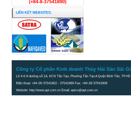
(+84-8-37541890)
LIÊN KẾT WEBSITES:
Công ty Cổ phần Kinh doanh Thủy Hải Sản Sài G
Lô 4-6-8 đường số 1A, KCN Tân Tạo, Phường Tân Tạo A Quận Bình Tân, TP.Hồ 
Điện thoại: +84-28-37541802 - 37541889 Fax: +84-28-37541808
Website: http://www.apt.com.vn Email: aptco@apt.com.vn