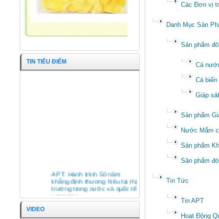
Các Đơn vị t
Danh Mục Sản P
Sản phẩm đô
TIN TIÊU ĐIỂM
Cá nước
Cá biển
Giáp sá
Sản phẩm Giá 
Nước Mắm cá
Sản phẩm K
Sản phẩm đó
APT: Hành trình 50 năm
khẳng định thương hiệu tại thị
Tin Tức
trường trong nước và quốc tế
Cá Chỉ Vàng nguyên con
14/03/2026
Tin APT
HỘI NGHỊ TỔNG KẾT HOẠT
VIDEO
ĐỘNG SXKD NĂM 2025 VÀ
Hoạt Động Q