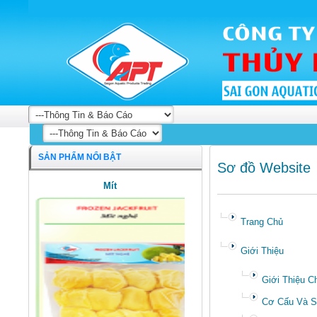
SẢN PHẨM NỔI BẬT
Sơ đồ Website
Trang Chủ
Khô cá bống cán bung
Giới Thiệu
Giới Thiệu C
Cơ Cấu Và S