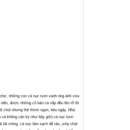
 chợ, những con cá nục tươi xanh óng ánh vừa
 bến, được những cô bán cá sắp đều lên rổ rồi
t chút nhưng thịt thơm ngon, béo ngậy. Nhà
cá không cân ký như bây giờ) cá nục tươi
ái lát mỏng, cá nục làm sạch để ráo, ướp chút