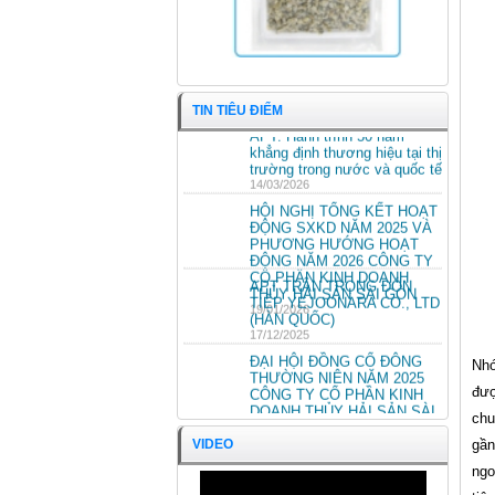
TIN TIÊU ĐIỂM
APT: Hành trình 50 năm
khẳng định thương hiệu tại thị
trường trong nước và quốc tế
14/03/2026
HỘI NGHỊ TỔNG KẾT HOẠT
ĐỘNG SXKD NĂM 2025 VÀ
PHƯƠNG HƯỚNG HOẠT
ĐỘNG NĂM 2026 CÔNG TY
CỔ PHẦN KINH DOANH
APT TRÂN TRỌNG ĐÓN
THỦY HẢI SẢN SÀI GÒN
TIẾP YEJOONARA CO., LTD
19/01/2026
(HÀN QUỐC)
Khoai mỡ xay
17/12/2025
ĐẠI HỘI ĐỒNG CỔ ĐÔNG
Nhớ
THƯỜNG NIÊN NĂM 2025
CÔNG TY CỔ PHẦN KINH
đượ
DOANH THỦY HẢI SẢN SÀI
chu
GÒN.
ĐẠI HỘI ĐỒNG CỔ ĐÔNG
25/04/2025
THƯỜNG NIÊN NĂM 2024
VIDEO
gần
CÔNG TY CỔ PHẦN KINH
ngo
DOANH THỦY HẢI SẢN SÀI
GÒN