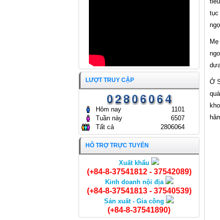
tiê
24/04/2024
tục
ngọ
Mẹ 
ngo
dưa
LƯỢT TRUY CẬP
Ở S
quá
kho
Hôm nay
1101
hâm
Tuần này
6507
Tất cả
2806064
HỖ TRỢ TRỰC TUYẾN
Xuất khẩu
Khoai mỡ
(+84-8-37541812 - 37542089)
Kinh doanh nội địa
(+84-8-37541813 - 37540539)
Sản xuất - Gia công
(+84-8-37541890)