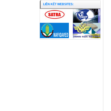
LIÊN KẾT WEBSITES:
Cá Hường phi-lê