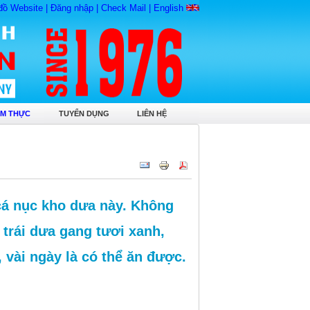
đồ Website
|
Đăng nhập
|
Check Mail
|
English
M THỰC
TUYỂN DỤNG
LIÊN HỆ
cá nục kho dưa này. Không
 trái dưa gang tươi xanh,
 vài ngày là có thể ăn được.