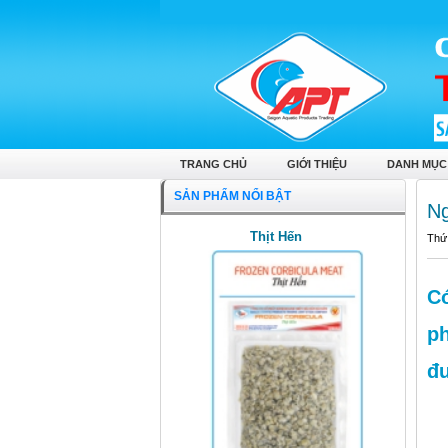
TRANG CHỦ
GIỚI THIỆU
DANH MỤC
SẢN PHẨM NỔI BẬT
Ng
Thịt Hến
Thứ
Có
ph
đư