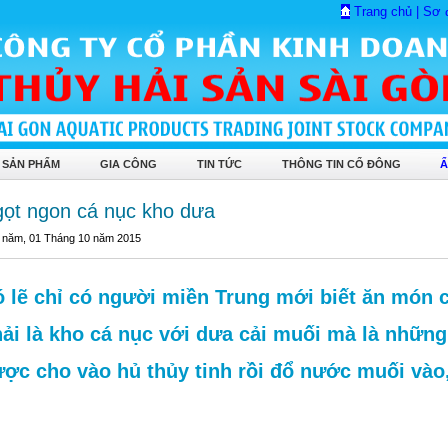
Trang chủ
|
Sơ 
 SẢN PHẨM
GIA CÔNG
TIN TỨC
THÔNG TIN CỔ ĐÔNG
Ẩ
ọt ngon cá nục kho dưa
 năm, 01 Tháng 10 năm 2015
 lẽ chỉ có người miền Trung mới biết ăn món 
ải là kho cá nục với dưa cải muối mà là những
ợc cho vào hủ thủy tinh rồi đổ nước muối vào,