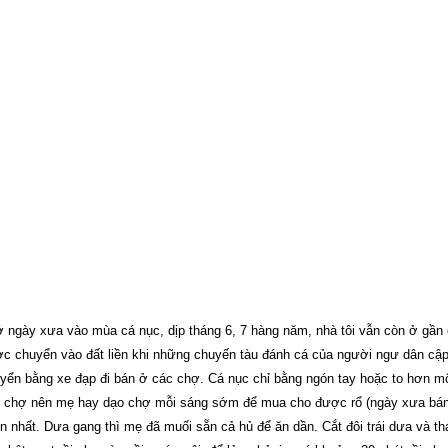
 ngày xưa vào mùa cá nục, dịp tháng 6, 7 hàng năm, nhà tôi vẫn còn ở gần
c chuyển vào đất liền khi những chuyến tàu đánh cá của người ngư dân cập
yển bằng xe đạp đi bán ở các chợ. Cá nục chỉ bằng ngón tay hoặc to hơn mộ
 chợ nên mẹ hay dạo chợ mỗi sáng sớm để mua cho được rổ (ngày xưa bán 
n nhất. Dưa gang thì mẹ đã muối sẵn cả hủ để ăn dần. Cắt đôi trái dưa và th