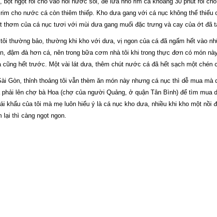
u, bột ngọt rồi cho vào nồi nước sôi, để lửa nhỏ rim cá khoảng 30 phút rồi 
 rim cho nước cá còn thiêm thiếp. Kho dưa gang với cá nục không thể thiếu 
t thơm của cá nục tươi với mùi dưa gang muối đặc trưng và cay của ớt đã t
tôi thường bảo, thường khi kho với dưa, vị ngon của cá đã ngấm hết vào nh
n, đậm đà hơn cá, nên trong bữa cơm nhà tôi khi trong thực đơn có món này
 cũng hết trước. Một vài lát dưa, thêm chút nước cá đã hết sạch một chén
ài Gòn, thỉnh thoảng tôi vẫn thèm ăn món này nhưng cá nục thì dễ mua mà 
 phải lên chợ bà Hoa (chợ của người Quảng, ở quận Tân Bình) để tìm mua d
ái khẩu của tôi mà mẹ luôn hiểu ý là cá nục kho dưa, nhiều khi kho một nồi
 lại thì càng ngọt ngon.