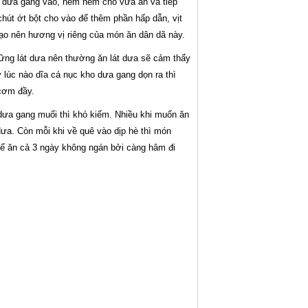
cho dưa gang vào, nêm nếm cho vừa ăn và tiếp
chút ớt bột cho vào để thêm phần hấp dẫn, vịt
ạo nên hương vị riêng của món ăn dân dã này.
ững lát dưa nên thường ăn lát dưa sẽ cảm thấy
 lúc nào dĩa cá nục kho dưa gang dọn ra thì
 cơm đầy.
dưa gang muối thì khó kiếm. Nhiều khi muốn ăn
ưa. Còn mỗi khi về quê vào dịp hè thì món
 để ăn cả 3 ngày không ngán bởi càng hâm đi