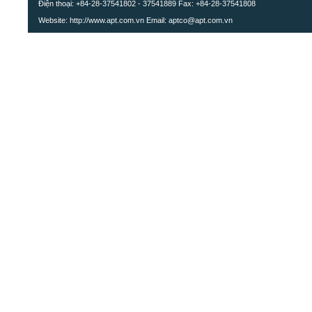
Điện thoại: +84-28-37541802 - 37541889 Fax: +84-28-37541808
Website: http://www.apt.com.vn Email: aptco@apt.com.vn