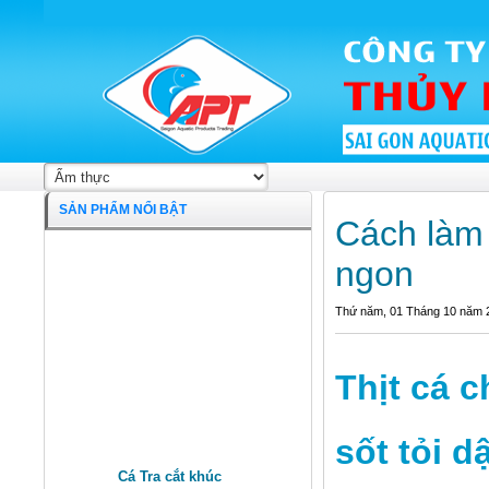
SẢN PHẨM NỔI BẬT
Cách làm 
Cá Tra cắt khúc
ngon
Thứ năm, 01 Tháng 10 năm 
Thịt cá 
sốt tỏi 