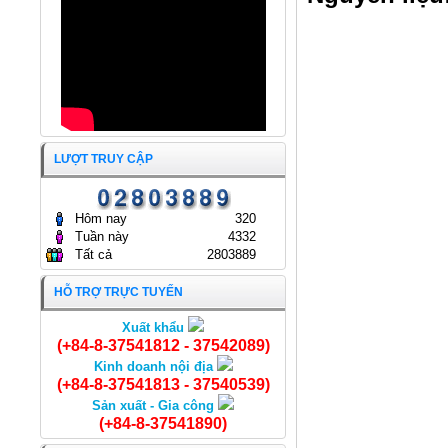
LƯỢT TRUY CẬP
Hôm nay
320
Tuần này
4332
Tất cả
2803889
HỖ TRỢ TRỰC TUYẾN
Xuất khẩu
Khổ qua nhồi chả cá
(+84-8-37541812 - 37542089)
Kinh doanh nội địa
(+84-8-37541813 - 37540539)
Sản xuất - Gia công
(+84-8-37541890)