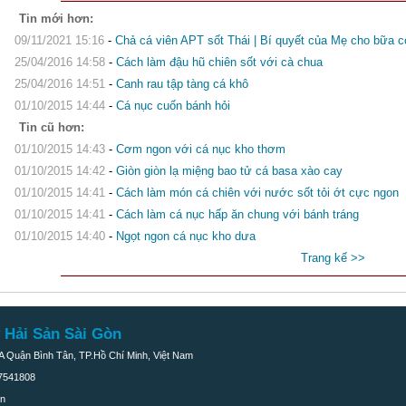
Tin mới hơn:
09/11/2021 15:16
-
Chả cá viên APT sốt Thái | Bí quyết của Mẹ cho bữa 
25/04/2016 14:58
-
Cách làm đậu hũ chiên sốt với cà chua
25/04/2016 14:51
-
Canh rau tập tàng cá khô
01/10/2015 14:44
-
Cá nục cuốn bánh hỏi
Tin cũ hơn:
01/10/2015 14:43
-
Cơm ngon với cá nục kho thơm
01/10/2015 14:42
-
Giòn giòn lạ miệng bao tử cá basa xào cay
01/10/2015 14:41
-
Cách làm món cá chiên với nước sốt tỏi ớt cực ngon
01/10/2015 14:41
-
Cách làm cá nục hấp ăn chung với bánh tráng
01/10/2015 14:40
-
Ngọt ngon cá nục kho dưa
Trang kế >>
 Hải Sản Sài Gòn
 Quận Bình Tân, TP.Hồ Chí Minh, Việt Nam
37541808
vn