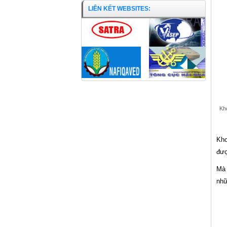
LIÊN KẾT WEBSITES:
Kho
Kho
đượ
Mà 
nhữ
Cua đồng xoay