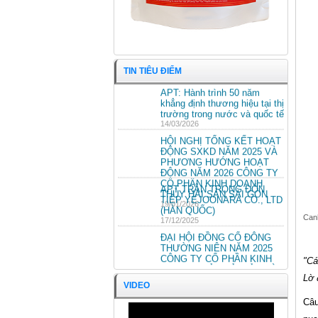
TIN TIÊU ĐIỂM
APT: Hành trình 50 năm
khẳng định thương hiệu tại thị
trường trong nước và quốc tế
14/03/2026
HỘI NGHỊ TỔNG KẾT HOẠT
ĐỘNG SXKD NĂM 2025 VÀ
PHƯƠNG HƯỚNG HOẠT
ĐỘNG NĂM 2026 CÔNG TY
CỔ PHẦN KINH DOANH
APT TRÂN TRỌNG ĐÓN
THỦY HẢI SẢN SÀI GÒN
TIẾP YEJOONARA CO., LTD
19/01/2026
Cá Chẽm phi-lê
(HÀN QUỐC)
17/12/2025
Canh
ĐẠI HỘI ĐỒNG CỔ ĐÔNG
THƯỜNG NIÊN NĂM 2025
CÔNG TY CỔ PHẦN KINH
"Cá
DOANH THỦY HẢI SẢN SÀI
GÒN.
Lờ 
ĐẠI HỘI ĐỒNG CỔ ĐÔNG
VIDEO
25/04/2025
THƯỜNG NIÊN NĂM 2024
Câu
CÔNG TY CỔ PHẦN KINH
DOANH THỦY HẢI SẢN SÀI