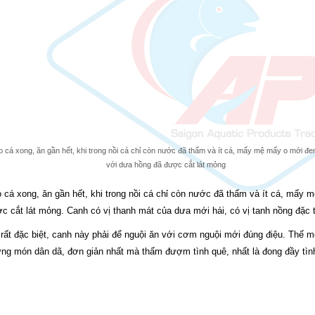
 cá xong, ăn gần hết, khi trong nồi cá chỉ còn nước đã thấm và ít cá, mấy mệ mấy o mới đe
với dưa hồng đã được cắt lát mỏng
 cá xong, ăn gần hết, khi trong nồi cá chỉ còn nước đã thấm và ít cá, mấy
c cắt lát mỏng. Canh có vị thanh mát của dưa mới hái, có vị tanh nồng đặc t
rất đặc biệt, canh này phải để nguội ăn với cơm nguội mới đúng điệu. Thế 
ng món dân dã, đơn giản nhất mà thấm đượm tình quê, nhất là đong đầy tì