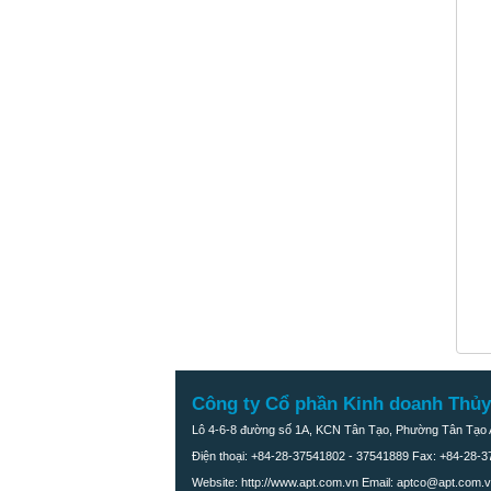
Công ty Cổ phần Kinh doanh Thủy
Lô 4-6-8 đường số 1A, KCN Tân Tạo, Phường Tân Tạo A
Điện thoại: +84-28-37541802 - 37541889 Fax: +84-28-
Website: http://www.apt.com.vn Email: aptco@apt.com.