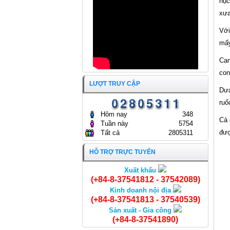
nục
GÒN
24/04/2024
xưa
Với
mấy
Can
con
LƯỢT TRUY CẬP
Dưa
ruố
Hôm nay
348
Cá 
Tuần này
5754
đượ
Tất cả
2805311
HỖ TRỢ TRỰC TUYẾN
Xuất khẩu
Cá Chẽm cắt khúc
(+84-8-37541812 - 37542089)
Kinh doanh nội địa
(+84-8-37541813 - 37540539)
Sản xuất - Gia công
(+84-8-37541890)