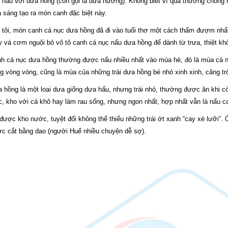
 nấu với dưa hồng (còn gọi là dưa hường). Không biết vì quá thương chồn
 sáng tạo ra món canh đặc biệt này.
 tôi, món canh cá nục dưa hồng đã đi vào tuổi thơ một cách thấm đượm nhấ
 vá cơm nguội bỏ vô tô canh cá nục nấu dưa hồng để dành từ trưa, thiệt kh
h cá nục dưa hồng thường được nấu nhiều nhất vào mùa hè, đó là mùa cá nụ
g vòng vòng, cũng là mùa của những trái dưa hồng bé nhỏ xinh xinh, căng t
 hồng là một loại dưa giống dưa hấu, nhưng trái nhỏ, thường được ăn khi c
c, kho với cá khô hay làm rau sống, nhưng ngon nhất, hợp nhất vẫn là nấu c
được kho nước, tuyệt đối không thể thiếu những trái ớt xanh “cay xé lưỡi”.
c cắt bằng dao (người Huế nhiều chuyện dễ sợ).