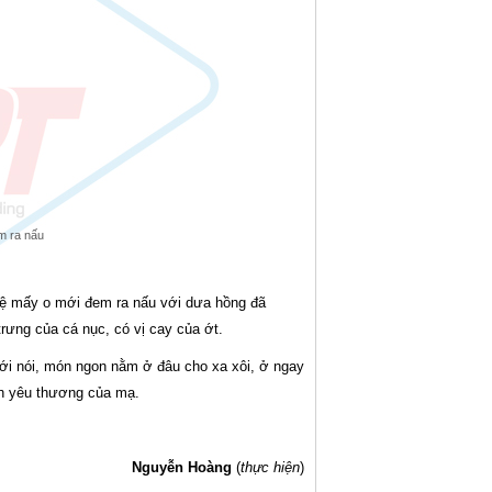
m ra nấu
 mệ mấy o mới đem ra nấu với dưa hồng đã
rưng của cá nục, có vị cay của ớt.
mới nói, món ngon nằm ở đâu cho xa xôi, ở ngay
nh yêu thương của mạ.
Nguyễn Hoàng
(
thực hiện
)