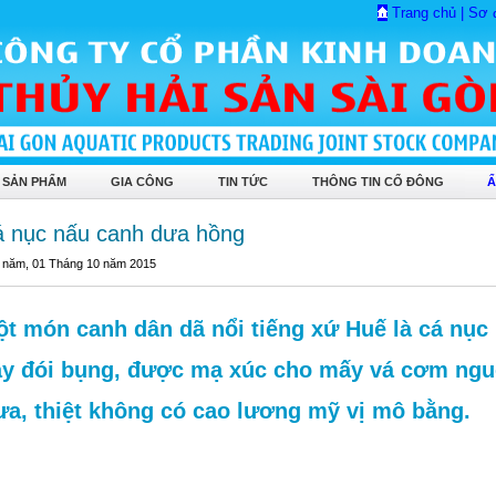
Trang chủ
|
Sơ 
 SẢN PHẨM
GIA CÔNG
TIN TỨC
THÔNG TIN CỔ ĐÔNG
Ẩ
 nục nấu canh dưa hồng
 năm, 01 Tháng 10 năm 2015
t món canh dân dã nổi tiếng xứ Huế là cá nục
y đói bụng, được mạ xúc cho mấy vá cơm nguộ
ưa, thiệt không có cao lương mỹ vị mô bằng.