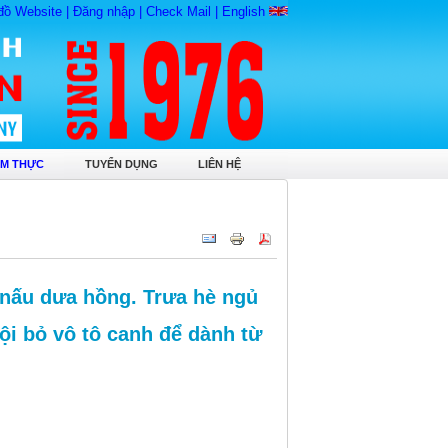
đồ Website
|
Đăng nhập
|
Check Mail
|
English
M THỰC
TUYỂN DỤNG
LIÊN HỆ
 nấu dưa hồng. Trưa hè ngủ
i bỏ vô tô canh để dành từ