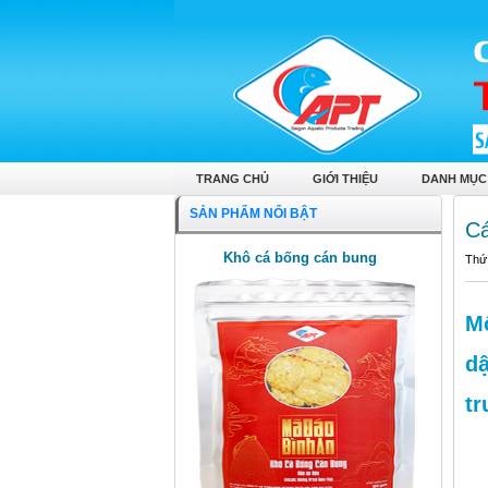
TRANG CHỦ
GIỚI THIỆU
DANH MỤC
SẢN PHẨM NỔI BẬT
Cá
Khô cá bống cán bung
Thứ
Mộ
dậ
tr