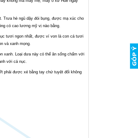
g hay không mà mấy mệ, mấy o xứ Huế ngày
t. Trưa hè ngủ dậy đói bụng, được mạ xúc cho
ông có cao lương mỹ vị nào bằng.
c tươi ngon nhất, được ví von là con cá tươi
ròn và xanh mọng.
òn xanh. Loại dưa này có thể ăn sống chấm với
anh với cá nục.
 Ớt phải được xé bằng tay chứ tuyệt đối không