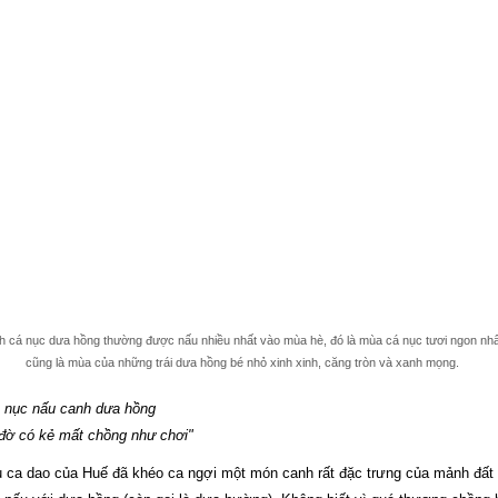
 cá nục dưa hồng thường được nấu nhiều nhất vào mùa hè, đó là mùa cá nục tươi ngon nhấ
cũng là mùa của những trái dưa hồng bé nhỏ xinh xinh, căng tròn và xanh mọng.
 nục nấu canh dưa hồng
đờ có kẻ mất chồng như chơi"
 ca dao của Huế đã khéo ca ngợi một món canh rất đặc trưng của mảnh đất 