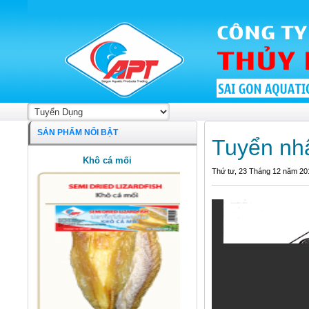
Khô cá mối
SẢN PHẨM NỔI BẬT
Tuyển nhâ
Thứ tư, 23 Tháng 12 năm 20