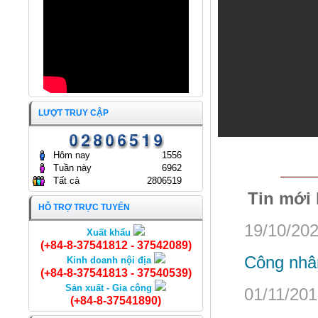
LƯỢT TRUY CẬP
Cá Gáy nguyên con
Hôm nay
1556
Tuần này
6962
Tất cả
2806519
Tin mới
HỖ TRỢ TRỰC TUYẾN
19/10/202
Xuất khẩu
(+84-8-37541812 - 37542089)
Công nhân
Kinh doanh nội địa
(+84-8-37541813 - 37540539)
Sản xuất - Gia công
01/11/201
(+84-8-37541890)