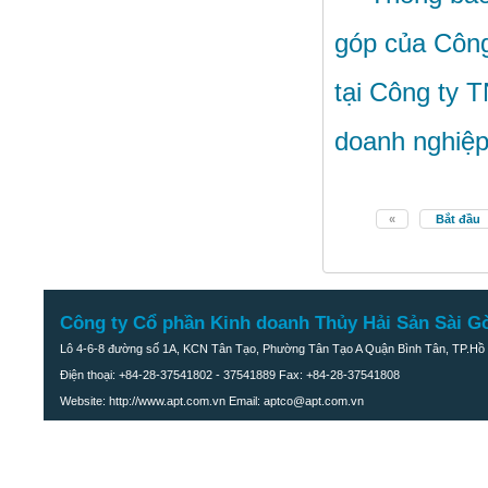
Cá He muối xả ớt
góp của Công
tại Công ty 
doanh nghiệp
«
Bắt đầu
Công ty Cổ phần Kinh doanh Thủy Hải Sản Sài G
Lô 4-6-8 đường số 1A, KCN Tân Tạo, Phường Tân Tạo A Quận Bình Tân, TP.Hồ 
Điện thoại: +84-28-37541802 - 37541889 Fax: +84-28-37541808
Website: http://www.apt.com.vn Email: aptco@apt.com.vn