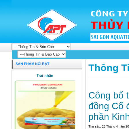
SẢN PHẨM NỔI BẬT
Thông T
Trái nhãn
Công bố t
đồng Cổ 
phần Kinh
Thứ sáu, 25 Tháng 4 năm 2