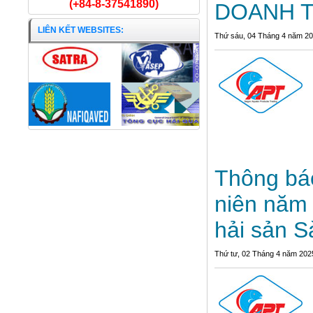
(+84-8-37541890)
DOANH T
LIÊN KẾT WEBSITES:
Thứ sáu, 04 Tháng 4 năm 2
Thông bá
niên năm
hải sản S
Thứ tư, 02 Tháng 4 năm 202
Cá Chim trắng nguyên con