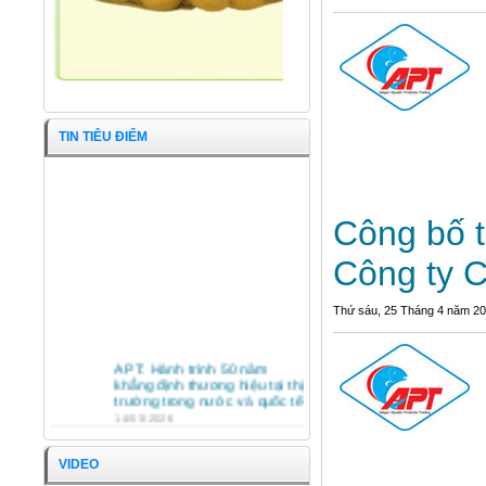
TIN TIÊU ĐIỂM
Công bố t
Công ty C
Thứ sáu, 25 Tháng 4 năm 2
Cá Tra nguyên con
APT: Hành trình 50 năm
khẳng định thương hiệu tại thị
trường trong nước và quốc tế
14/03/2026
HỘI NGHỊ TỔNG KẾT HOẠT
ĐỘNG SXKD NĂM 2025 VÀ
VIDEO
PHƯƠNG HƯỚNG HOẠT