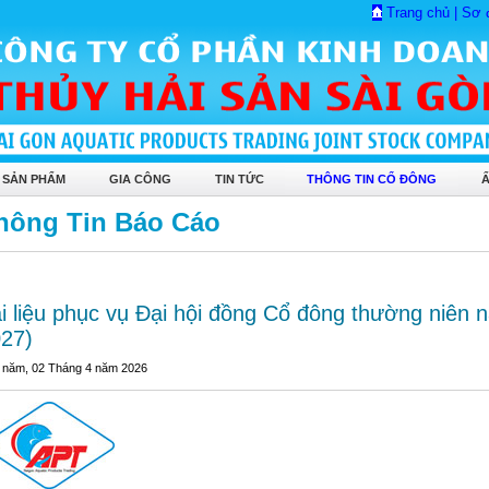
Trang chủ
|
Sơ 
 SẢN PHẨM
GIA CÔNG
TIN TỨC
THÔNG TIN CỔ ĐÔNG
hông Tin Báo Cáo
i liệu phục vụ Đại hội đồng Cổ đông thường niên 
27)
 năm, 02 Tháng 4 năm 2026