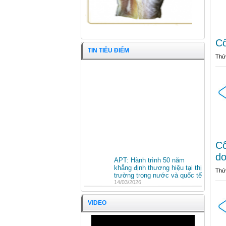
Cô
TIN TIÊU ĐIỂM
Thứ
Cô
Con Rạm
do
APT: Hành trình 50 năm
khẳng định thương hiệu tại thị
Thứ
trường trong nước và quốc tế
14/03/2026
HỘI NGHỊ TỔNG KẾT HOẠT
ĐỘNG SXKD NĂM 2025 VÀ
VIDEO
PHƯƠNG HƯỚNG HOẠT
ĐỘNG NĂM 2026 CÔNG TY
CỔ PHẦN KINH DOANH