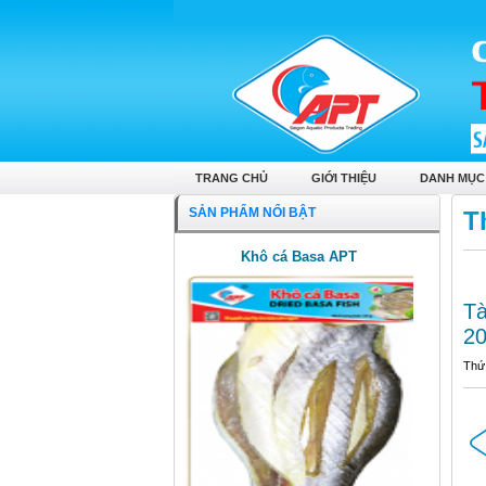
TRANG CHỦ
GIỚI THIỆU
DANH MỤC
SẢN PHẨM NỔI BẬT
T
Khô cá Basa APT
Tà
20
Thứ