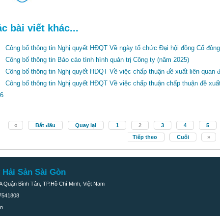
c bài viết khác...
Công bố thông tin Nghị quyết HĐQT Về ngày tổ chức Đại hội đồng Cổ đôn
Công bố thông tin Báo cáo tình hình quản trị Công ty (năm 2025)
Công bố thông tin Nghị quyết HĐQT Về việc chấp thuận đề xuất liên quan 
Công bố thông tin Nghị quyết HĐQT Về việc chấp thuận chấp thuận đề xu
6
«
Bắt đầu
Quay lại
1
2
3
4
5
Tiếp theo
Cuối
»
 Hải Sản Sài Gòn
 Quận Bình Tân, TP.Hồ Chí Minh, Việt Nam
37541808
vn