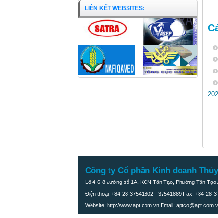
LIÊN KẾT WEBSITES:
Cá
202
Công ty Cổ phần Kinh doanh Thủy
Lô 4-6-8 đường số 1A, KCN Tân Tạo, Phường Tân Tạo A
Khô cá lòng tong bơ mè
Điện thoại: +84-28-37541802 - 37541889 Fax: +84-28-
Website: http://www.apt.com.vn Email: aptco@apt.com.