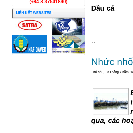
(+84-8-37541890)
Dầu cá
LIÊN KẾT WEBSITES:
..
Nhức nhối
Thứ sáu, 10 Tháng 7 năm 2
qua, các hoạ
Cá Tra cắt khúc