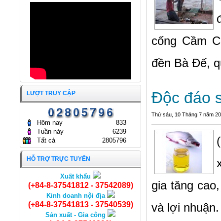
CỔ PHẦN KINH DOANH
APT TRÂN TRỌNG ĐÓN
THỦY HẢI SẢN SÀI GÒN
TIẾP YEJOONARA CO., LTD
19/01/2026
(HÀN QUỐC)
17/12/2025
cống Cầm C
ĐẠI HỘI ĐỒNG CỔ ĐÔNG
THƯỜNG NIÊN NĂM 2025
CÔNG TY CỔ PHẦN KINH
đền Bà Đế, 
DOANH THỦY HẢI SẢN SÀI
GÒN.
ĐẠI HỘI ĐỒNG CỔ ĐÔNG
25/04/2025
THƯỜNG NIÊN NĂM 2024
Độc đáo 
CÔNG TY CỔ PHẦN KINH
LƯỢT TRUY CẬP
DOANH THỦY HẢI SẢN SÀI
GÒN
Thứ sáu, 10 Tháng 7 năm 2
24/04/2024
Hôm nay
833
Tuần này
6239
Tất cả
2805796
HỖ TRỢ TRỰC TUYẾN
Xuất khẩu
Khô cá điêu hồng
gia tăng cao
(+84-8-37541812 - 37542089)
Kinh doanh nội địa
(+84-8-37541813 - 37540539)
và lợi nhuận.
Sản xuất - Gia công