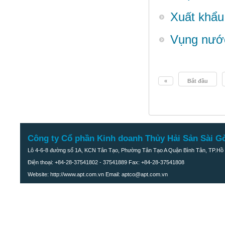
Cá Gáy nguyên con
Xuất khẩu 
Vụng nước
«
Bắt đầu
Công ty Cổ phần Kinh doanh Thủy Hải Sản Sài G
Lô 4-6-8 đường số 1A, KCN Tân Tạo, Phường Tân Tạo A Quận Bình Tân, TP.Hồ 
Điện thoại: +84-28-37541802 - 37541889 Fax: +84-28-37541808
Website: http://www.apt.com.vn Email: aptco@apt.com.vn