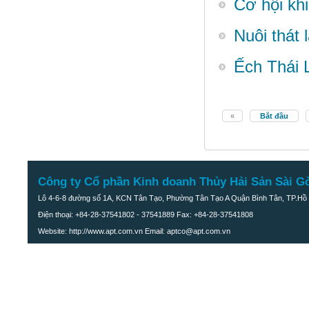
Cơ hội kh
Ốc bươu thịt
Nuôi thát
Ếch Thái L
«
Bắt đầu
Công ty Cổ phần Kinh doanh Thủy Hải Sản Sài G
Lô 4-6-8 đường số 1A, KCN Tân Tạo, Phường Tân Tạo A Quận Bình Tân, TP.Hồ 
Điện thoại: +84-28-37541802 - 37541889 Fax: +84-28-37541808
Website: http://www.apt.com.vn Email: aptco@apt.com.vn