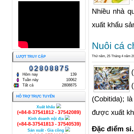
CỔ PHẦN KINH DOANH
APT TRÂN TRỌNG ĐÓN
THỦY HẢI SẢN SÀI GÒN
Nhiều nhà qu
TIẾP YEJOONARA CO., LTD
19/01/2026
(HÀN QUỐC)
17/12/2025
xuất khẩu sả
ĐẠI HỘI ĐỒNG CỔ ĐÔNG
THƯỜNG NIÊN NĂM 2025
CÔNG TY CỔ PHẦN KINH
DOANH THỦY HẢI SẢN SÀI
Nuôi cá c
GÒN.
ĐẠI HỘI ĐỒNG CỔ ĐÔNG
25/04/2025
THƯỜNG NIÊN NĂM 2024
Thứ năm, 25 Tháng 4 năm 2
CÔNG TY CỔ PHẦN KINH
LƯỢT TRUY CẬP
DOANH THỦY HẢI SẢN SÀI
GÒN
24/04/2024
Hôm nay
139
Tuần này
10062
Tất cả
2808875
HỖ TRỢ TRỰC TUYẾN
(Cobitida); l
Xuất khẩu
Cá Điêu hồng cắt khúc
được xuất kh
(+84-8-37541812 - 37542089)
Kinh doanh nội địa
(+84-8-37541813 - 37540539)
Đặc điểm si.
Sản xuất - Gia công