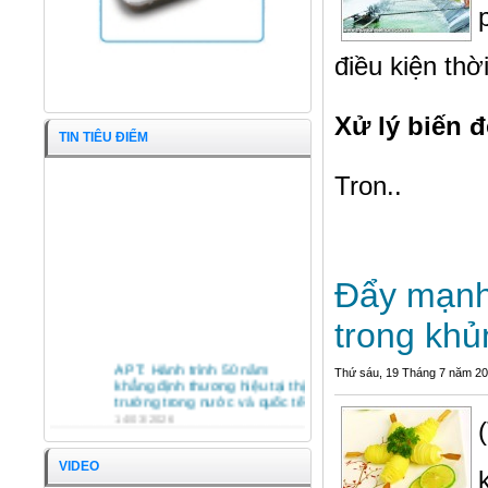
điều kiện thờ
Xử lý biến 
TIN TIÊU ĐIỂM
Tron..
Đẩy mạnh 
trong kh
Cá Chỉ Vàng nguyên con
APT: Hành trình 50 năm
Thứ sáu, 19 Tháng 7 năm 2
khẳng định thương hiệu tại thị
trường trong nước và quốc tế
14/03/2026
HỘI NGHỊ TỔNG KẾT HOẠT
ĐỘNG SXKD NĂM 2025 VÀ
VIDEO
PHƯƠNG HƯỚNG HOẠT
ĐỘNG NĂM 2026 CÔNG TY