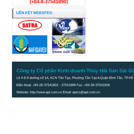
(+84-8-37541890)
LIÊN KẾT WEBSITES:
Công ty Cổ phần Kinh doanh Thủy Hải Sản Sài G
Lô 4-6-8 đường số 1A, KCN Tân Tạo, Phường Tân Tạo A Quận Bình Tân, TP.Hồ 
Điện thoại: +84-28-37541802 - 37541889 Fax: +84-28-37541808
Website: http://www.apt.com.vn Email: aptco@apt.com.vn
Khô cá Sặc