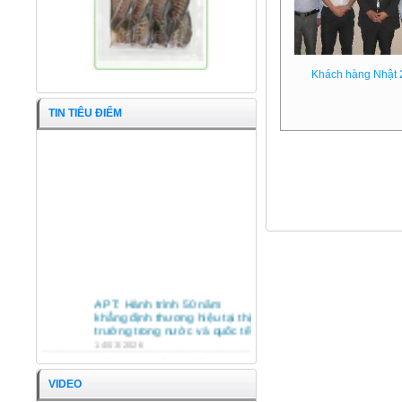
Khách hàng Nhật 
TIN TIÊU ĐIỂM
Nước mắm 38ºN/650ml
APT: Hành trình 50 năm
khẳng định thương hiệu tại thị
trường trong nước và quốc tế
14/03/2026
HỘI NGHỊ TỔNG KẾT HOẠT
ĐỘNG SXKD NĂM 2025 VÀ
VIDEO
PHƯƠNG HƯỚNG HOẠT
ĐỘNG NĂM 2026 CÔNG TY