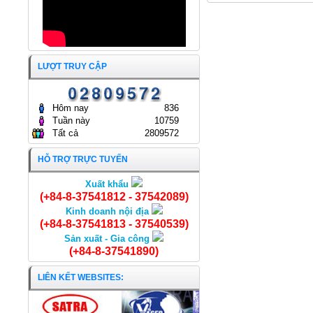
THƯỜNG NIÊN NĂM 2025
CÔNG TY CỔ PHẦN KINH
DOANH THỦY HẢI SẢN SÀI
GÒN.
ĐẠI HỘI ĐỒNG CỔ ĐÔNG
25/04/2025
THƯỜNG NIÊN NĂM 2024
LƯỢT TRUY CẬP
CÔNG TY CỔ PHẦN KINH
DOANH THỦY HẢI SẢN SÀI
GÒN
24/04/2024
Hôm nay
836
Tuần này
10759
Tất cả
2809572
HỖ TRỢ TRỰC TUYẾN
Xuất khẩu
Cua đồng xoay
(+84-8-37541812 - 37542089)
Kinh doanh nội địa
(+84-8-37541813 - 37540539)
Sản xuất - Gia công
(+84-8-37541890)
LIÊN KẾT WEBSITES: