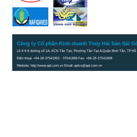
Công ty Cổ phần Kinh doanh Thủy Hải Sản Sài G
Lô 4-6-8 đường số 1A, KCN Tân Tạo, Phường Tân Tạo A Quận Bình Tân, TP.Hồ 
Điện thoại: +84-28-37541802 - 37541889 Fax: +84-28-37541808
Website: http://www.apt.com.vn Email: aptco@apt.com.vn
Cá Đóng Cát nguyên con