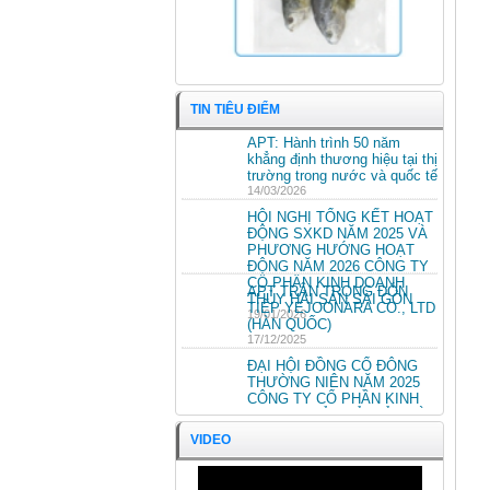
TIN TIÊU ĐIỂM
APT: Hành trình 50 năm
khẳng định thương hiệu tại thị
trường trong nước và quốc tế
14/03/2026
HỘI NGHỊ TỔNG KẾT HOẠT
ĐỘNG SXKD NĂM 2025 VÀ
PHƯƠNG HƯỚNG HOẠT
ĐỘNG NĂM 2026 CÔNG TY
CỔ PHẦN KINH DOANH
APT TRÂN TRỌNG ĐÓN
THỦY HẢI SẢN SÀI GÒN
TIẾP YEJOONARA CO., LTD
19/01/2026
Cá Trèn Kết nguyên con
(HÀN QUỐC)
17/12/2025
ĐẠI HỘI ĐỒNG CỔ ĐÔNG
THƯỜNG NIÊN NĂM 2025
CÔNG TY CỔ PHẦN KINH
DOANH THỦY HẢI SẢN SÀI
GÒN.
ĐẠI HỘI ĐỒNG CỔ ĐÔNG
25/04/2025
VIDEO
THƯỜNG NIÊN NĂM 2024
CÔNG TY CỔ PHẦN KINH
DOANH THỦY HẢI SẢN SÀI