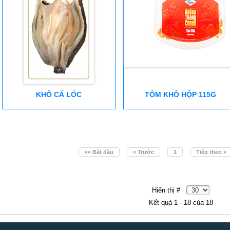
KHÔ CÁ LÓC
TÔM KHÔ HỘP 115G
«« Bắt đầu
« Trước
1
Tiếp theo »
Hiển thị #
Kết quả 1 - 18 của 18