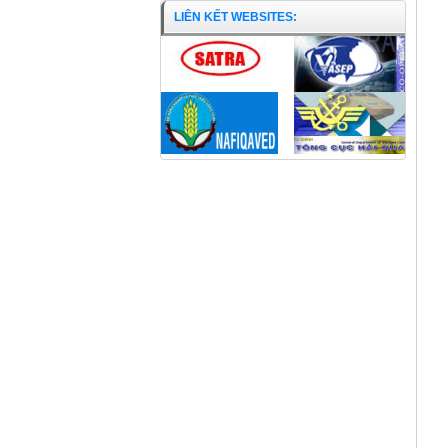
LIÊN KẾT WEBSITES:
Cá Gáy cắt khúc