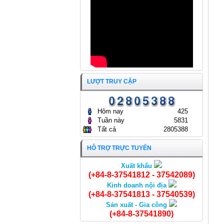
GÒN
24/04/2024
LƯỢT TRUY CẬP
Hôm nay
425
Tuần này
5831
Tất cả
2805388
HỖ TRỢ TRỰC TUYẾN
Xuất khẩu
Chả cá viên
(+84-8-37541812 - 37542089)
Kinh doanh nội địa
(+84-8-37541813 - 37540539)
Sản xuất - Gia công
(+84-8-37541890)