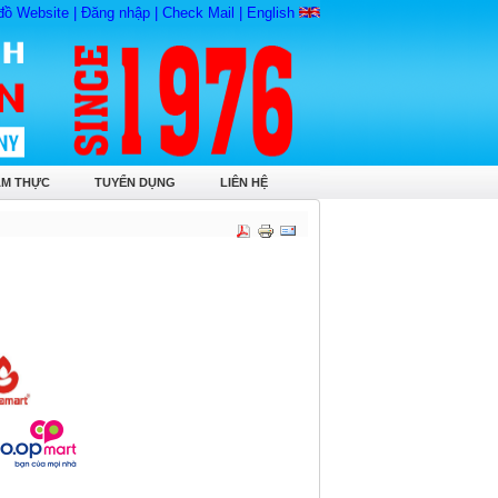
đồ Website
|
Đăng nhập
|
Check Mail
|
English
ẨM THỰC
TUYỂN DỤNG
LIÊN HỆ