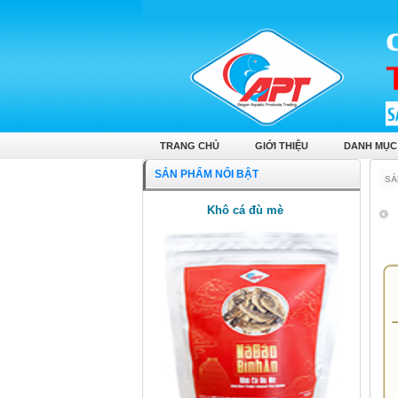
TRANG CHỦ
GIỚI THIỆU
DANH MỤC
SẢN PHẨM NỔI BẬT
SẢ
Khô cá đù mè