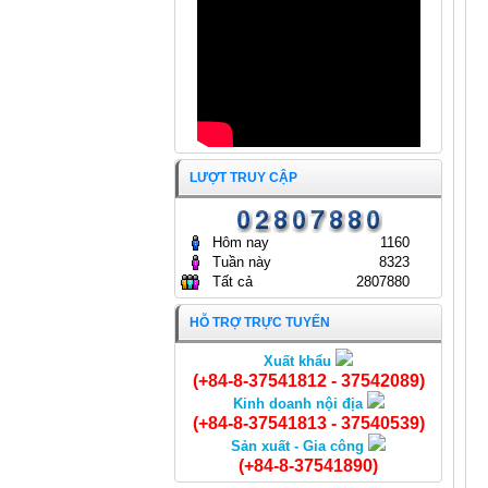
GÒN
24/04/2024
LƯỢT TRUY CẬP
Hôm nay
1160
Tuần này
8323
Tất cả
2807880
HỖ TRỢ TRỰC TUYẾN
Xuất khẩu
Cá Thu cắt khoanh
(+84-8-37541812 - 37542089)
Kinh doanh nội địa
(+84-8-37541813 - 37540539)
Sản xuất - Gia công
(+84-8-37541890)