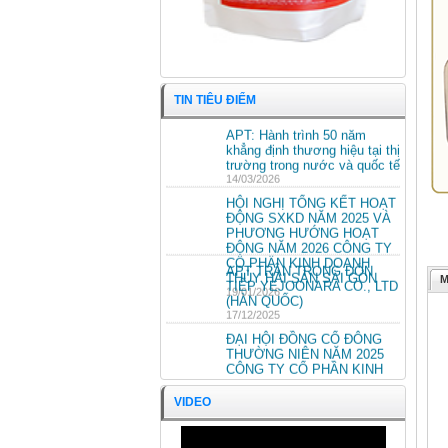
TIN TIÊU ĐIỂM
APT: Hành trình 50 năm
khẳng định thương hiệu tại thị
trường trong nước và quốc tế
14/03/2026
HỘI NGHỊ TỔNG KẾT HOẠT
ĐỘNG SXKD NĂM 2025 VÀ
PHƯƠNG HƯỚNG HOẠT
ĐỘNG NĂM 2026 CÔNG TY
CỔ PHẦN KINH DOANH
APT TRÂN TRỌNG ĐÓN
THỦY HẢI SẢN SÀI GÒN
M
TIẾP YEJOONARA CO., LTD
Khô cá bống cán bung
19/01/2026
(HÀN QUỐC)
17/12/2025
ĐẠI HỘI ĐỒNG CỔ ĐÔNG
THƯỜNG NIÊN NĂM 2025
CÔNG TY CỔ PHẦN KINH
DOANH THỦY HẢI SẢN SÀI
GÒN.
VIDEO
ĐẠI HỘI ĐỒNG CỔ ĐÔNG
25/04/2025
THƯỜNG NIÊN NĂM 2024
CÔNG TY CỔ PHẦN KINH
DOANH THỦY HẢI SẢN SÀI