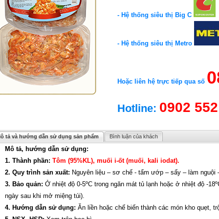
- Hệ thống siêu thị Big C
- Hệ thống siêu thị Metro
0
Hoặc liên hệ trực tiếp qua số
0902 552
Hotline:
ô tả và hướng dẫn sử dụng sản phẩm
Bình luận của khách
Mô tả, hướng dẫn sử dụng:
1. Thành phần:
Tôm (95%KL), muối i-ốt (muối, kali iodat).
2. Quy trình sản xuất:
Nguyên liệu – sơ chế - tẩm ướp – sấy – làm nguội 
3. Bảo quản:
Ở nhiệt độ 0-5ºC trong ngăn mát tủ lạnh hoặc ở nhiệt độ -18
ngày sau khi mở miệng túi).
4. Hướng dẫn sử dụng:
Ăn liền hoặc chế biến thành các món kho quẹt, trộ