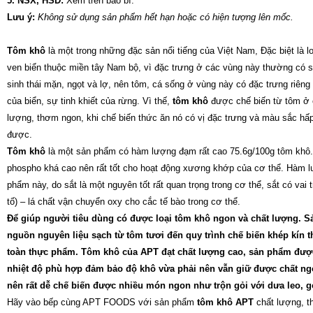
5. NSX, HSD:
Xem trên bao bì.
Lưu ý:
Không sử dụng sản phẩm hết hạn hoặc có hiện tượng lên mốc.
Tôm khô
là một trong những đặc sản nổi tiếng của Việt Nam, Đặc biệt là l
ven biển thuộc miền tây Nam bộ, vì đặc trưng ở các vùng này thường có s
sinh thái mặn, ngọt và lợ, nên tôm, cá sống ở vùng này có đặc trưng riêng 
của biển, sự tinh khiết của rừng. Vì thế,
tôm khô
được chế biến từ tôm ở 
lượng, thơm ngon, khi chế biến thức ăn nó có vị đặc trưng và màu sắc h
được.
Tôm khô
là một sản phẩm có hàm lượng đạm rất cao 75.6g/100g tôm khô.
phospho khá cao nên rất tốt cho hoạt động xương khớp của cơ thể. Hàm l
phẩm này, do sắt là một nguyên tốt rất quan trọng trong cơ thể, sắt có vai 
tố) – lá chất vận chuyển oxy cho cắc tế bào trong cơ thể.
Để giúp người tiêu dùng có được loại
tôm khô
ngon và chất lượng. 
nguồn nguyên liệu sạch từ tôm tươi đến quy trình chế biến khép kín 
toàn thực phẩm.
Tôm khô của APT
đạt chất lượng cao, sản phẩm được 
nhiệt độ phù hợp đảm bảo độ khô vừa phải nên vẫn giữ được chất ng
nên rất dễ chế biến được nhiều món ngon như trộn gỏi với dưa leo, g
Hãy vào bếp cùng APT FOODS với sản phẩm
tôm khô APT
chất lượng, 