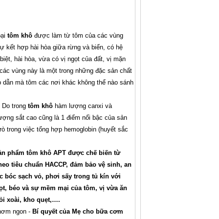
oại
tôm khô
được làm từ tôm của các vùng
ự kết hợp hài hòa giữa rừng và biển, có hệ
biệt, hài hòa, vừa có vị ngọt của đất, vị mặn
các vùng này là một trong những đặc sản chất
ấp dẫn mà tôm các nơi khác không thể nào sánh
 Do trong
tôm khô
hàm lượng canxi và
ượng sắt cao cũng là 1 điểm nổi bậc của sản
trò trong việc tổng hợp hemoglobin (huyết sắc
Sản phẩm
tôm khô APT
được chế biến từ
theo tiêu chuẩn HACCP, đảm bảo vệ sinh, an
bóc sạch vỏ, phơi sấy trong tủ kín với
ọt, béo và sự mềm mại của tôm, vị vừa ăn
ỏi xoài, kho quẹt,….
thơm ngon -
Bí quyết của Mẹ cho bữa cơm