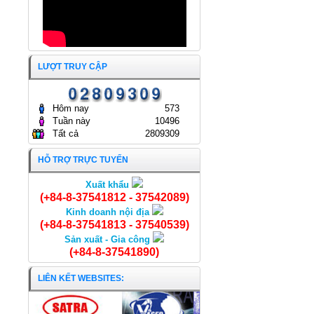
LƯỢT TRUY CẬP
Hôm nay
573
Tuần này
10496
Tất cả
2809309
HỖ TRỢ TRỰC TUYẾN
Xuất khẩu
Cá Sặc rằn NC bỏ đầu
(+84-8-37541812 - 37542089)
Kinh doanh nội địa
(+84-8-37541813 - 37540539)
Sản xuất - Gia công
(+84-8-37541890)
LIÊN KẾT WEBSITES: