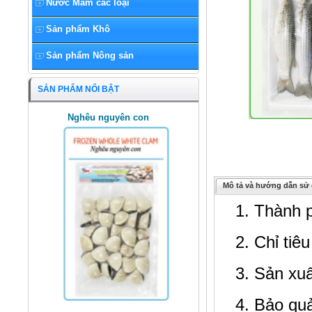
Nước Mắm các loại
Sản phẩm Khô
Sản phẩm Nông sản
SẢN PHẨM NỔI BẬT
Nghêu nguyên con
Mô tả và hướng dẫn sử
1. Thành 
2. Chỉ tiê
3. Sản xu
4. Bảo qu