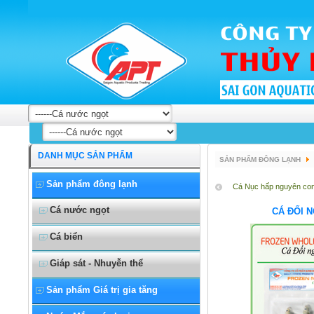
DANH MỤC SẢN PHẨM
SẢN PHẨM ĐÔNG LẠNH
Sản phẩm đông lạnh
Cá Nục hấp nguyên co
Cá nước ngọt
CÁ ĐỐI 
Cá biển
Giáp sát - Nhuyễn thể
Sản phẩm Giá trị gia tăng