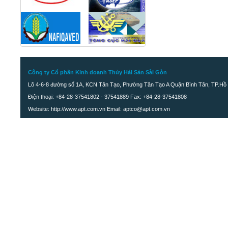
Công ty Cổ phần Kinh doanh Thủy Hải Sản Sài Gòn
Lô 4-6-8 đường số 1A, KCN Tân Tạo, Phường Tân Tạo A Quận Bình Tân, TP.Hồ 
Điện thoại: +84-28-37541802 - 37541889 Fax: +84-28-37541808
Website: http://www.apt.com.vn Email: aptco@apt.com.vn
Tôm khô