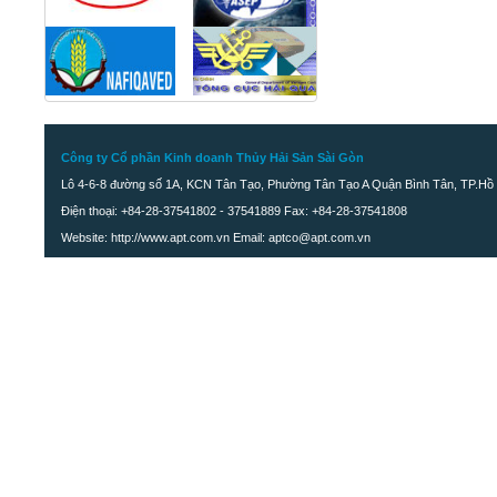
Công ty Cổ phần Kinh doanh Thủy Hải Sản Sài Gòn
Lô 4-6-8 đường số 1A, KCN Tân Tạo, Phường Tân Tạo A Quận Bình Tân, TP.Hồ 
Điện thoại: +84-28-37541802 - 37541889 Fax: +84-28-37541808
Website: http://www.apt.com.vn Email: aptco@apt.com.vn
Đùi Ếch