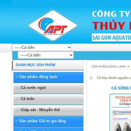
DANH MỤC SẢN PHẨM
SẢN PHẨM ĐÔNG LẠNH
Sản phẩm đông lạnh
Cá Nục thuôn nguyên c
Cá nước ngọt
CÁ SÒNG 
Cá biển
Giáp sát - Nhuyễn thể
Sản phẩm Giá trị gia tăng