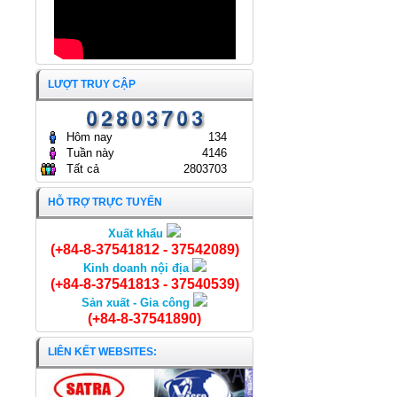
LƯỢT TRUY CẬP
Hôm nay
134
Tuần này
4146
Tất cả
2803703
HỖ TRỢ TRỰC TUYẾN
Xuất khẩu
Chả cá Thát Lát
(+84-8-37541812 - 37542089)
Kinh doanh nội địa
(+84-8-37541813 - 37540539)
Sản xuất - Gia công
(+84-8-37541890)
LIÊN KẾT WEBSITES: