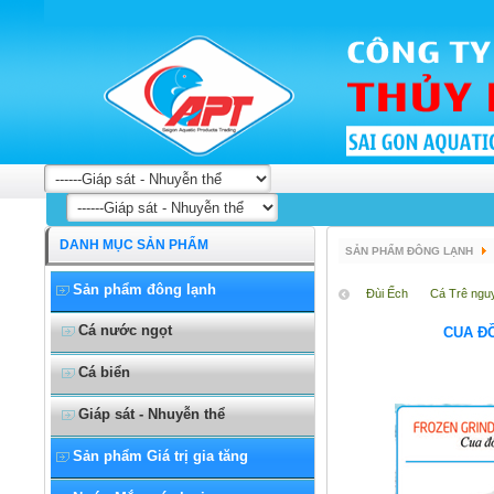
DANH MỤC SẢN PHẨM
SẢN PHẨM ĐÔNG LẠNH
Sản phẩm đông lạnh
Đùi Ếch
Cá Trê ngu
Cá nước ngọt
CUA Đ
Cá biển
Giáp sát - Nhuyễn thể
Sản phẩm Giá trị gia tăng