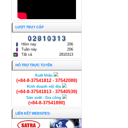
LƯỢT TRUY CẬP
Hôm nay
206
Tuần này
206
Tất cả
2810313
HỖ TRỢ TRỰC TUYẾN
Xuất khẩu
Nghêu nguyên con
(+84-8-37541812 - 37542089)
Kinh doanh nội địa
(+84-8-37541813 - 37540539)
Sản xuất - Gia công
(+84-8-37541890)
LIÊN KẾT WEBSITES: