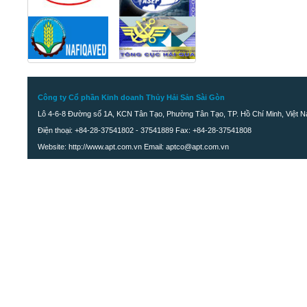
Công ty Cổ phần Kinh doanh Thủy Hải Sản Sài Gòn
Lô 4-6-8 Đường số 1A, KCN Tân Tạo, Phường Tân Tạo, TP. Hồ Chí Minh, Việt 
Điện thoại: +84-28-37541802 - 37541889 Fax: +84-28-37541808
Website: http://www.apt.com.vn Email: aptco@apt.com.vn
Khô cá Sặc