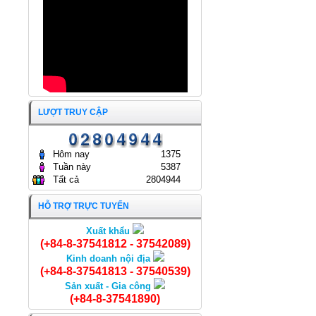
GÒN
24/04/2024
LƯỢT TRUY CẬP
Hôm nay
1375
Tuần này
5387
Tất cả
2804944
HỖ TRỢ TRỰC TUYẾN
Xuất khẩu
Cá Mè Vinh nguyên con
(+84-8-37541812 - 37542089)
Kinh doanh nội địa
(+84-8-37541813 - 37540539)
Sản xuất - Gia công
(+84-8-37541890)