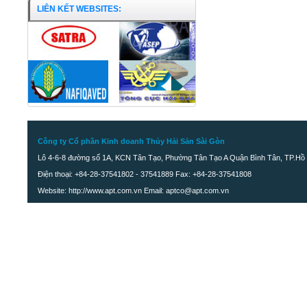
LIÊN KẾT WEBSITES:
Công ty Cổ phần Kinh doanh Thủy Hải Sản Sài Gòn
Lô 4-6-8 đường số 1A, KCN Tân Tạo, Phường Tân Tạo A Quận Bình Tân, TP.Hồ 
Điện thoại: +84-28-37541802 - 37541889 Fax: +84-28-37541808
Website: http://www.apt.com.vn Email: aptco@apt.com.vn
Cá Chỉ Vàng nguyên con