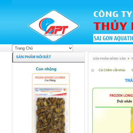
SẢN PHẨM NỔI BẬT
SẢN PHẨM NÔNG SẢN
T
Con nhộng
Cá Chẽm cắt khúc
TRÁ