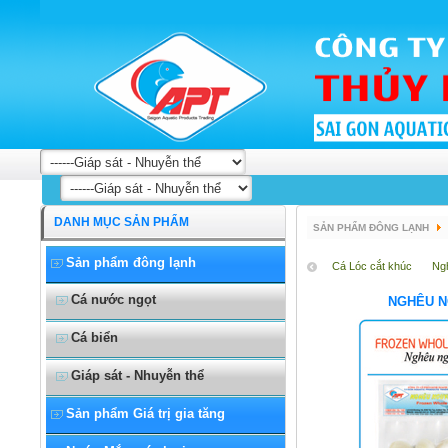
DANH MỤC SẢN PHẨM
SẢN PHẨM ĐÔNG LẠNH
Sản phẩm đông lạnh
Cá Lóc cắt khúc
Ng
Cá nước ngọt
NGHÊU N
Cá biển
Giáp sát - Nhuyễn thể
Sản phẩm Giá trị gia tăng