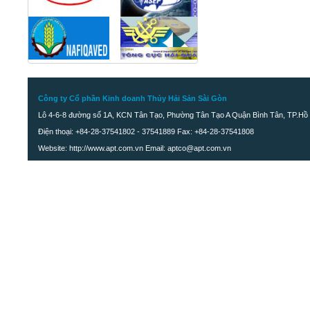
Công ty Cổ phần Kinh doanh Thủy Hải Sản Sài Gòn
Lô 4-6-8 đường số 1A, KCN Tân Tạo, Phường Tân Tạo A Quận Bình Tân, TP.Hồ 
Điện thoại: +84-28-37541802 - 37541889 Fax: +84-28-37541808
Website: http://www.apt.com.vn Email: aptco@apt.com.vn
Ghẹ xanh cắt mảnh