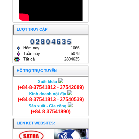
LƯỢT TRUY CẬP
Hôm nay
1066
Tuần này
5078
Tất cả
2804635
HỖ TRỢ TRỰC TUYẾN
Xuất khẩu
Khoai mỡ
(+84-8-37541812 - 37542089)
Kinh doanh nội địa
(+84-8-37541813 - 37540539)
Sản xuất - Gia công
(+84-8-37541890)
LIÊN KẾT WEBSITES: