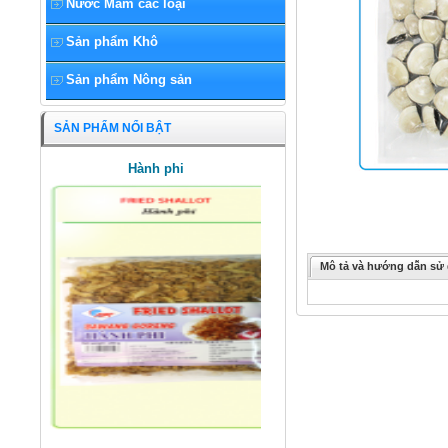
Nước Mắm các loại
Sản phẩm Khô
Sản phẩm Nông sản
SẢN PHẨM NỔI BẬT
Hành phi
Mô tả và hướng dẫn sử