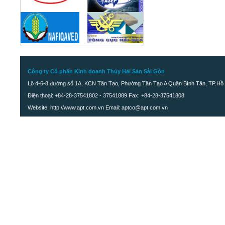
Công ty Cổ phần Kinh doanh Thủy Hải Sản Sài Gòn
Lô 4-6-8 đường số 1A, KCN Tân Tạo, Phường Tân Tạo A Quận Bình Tân, TP.Hồ 
Điện thoại: +84-28-37541802 - 37541889 Fax: +84-28-37541808
Website: http://www.apt.com.vn Email: aptco@apt.com.vn
Khô cá Đù