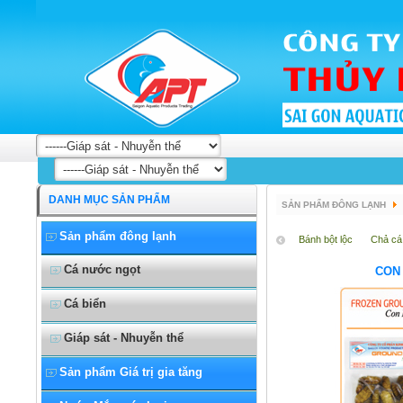
DANH MỤC SẢN PHẨM
SẢN PHẨM ĐÔNG LẠNH
Sản phẩm đông lạnh
Bánh bột lộc
Chả cá
Cá nước ngọt
CON
Cá biển
Giáp sát - Nhuyễn thể
Sản phẩm Giá trị gia tăng