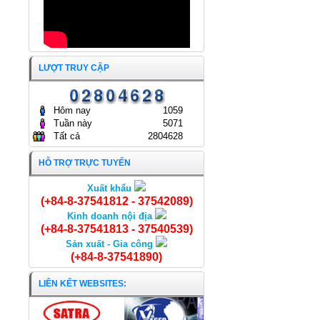
CÔNG TY CỔ PHẦN KINH
DOANH THỦY HẢI SẢN SÀI
GÒN.
ĐẠI HỘI ĐỒNG CỔ ĐÔNG
25/04/2025
THƯỜNG NIÊN NĂM 2024
CÔNG TY CỔ PHẦN KINH
DOANH THỦY HẢI SẢN SÀI
LƯỢT TRUY CẬP
GÒN
24/04/2024
Hôm nay
1059
Tuần này
5071
Tất cả
2804628
HỖ TRỢ TRỰC TUYẾN
Xuất khẩu
Cá Chim trắng nguyên con
(+84-8-37541812 - 37542089)
Kinh doanh nội địa
(+84-8-37541813 - 37540539)
Sản xuất - Gia công
(+84-8-37541890)
LIÊN KẾT WEBSITES: