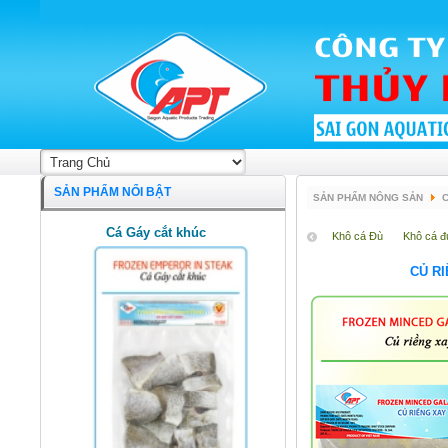
SẢN PHẨM NỔI BẬT
SẢN PHẨM NÔNG SẢN
C
Cá Gáy cắt khúc
Khô cá Đù
Khô cá đ
CỦ R