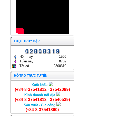
GÒN
24/04/2024
LƯỢT TRUY CẬP
Hôm nay
1599
Tuần này
8762
Tất cả
2808319
HỖ TRỢ TRỰC TUYẾN
Xuất khẩu
Cua đồng nguyên con
(+84-8-37541812 - 37542089)
Kinh doanh nội địa
(+84-8-37541813 - 37540539)
Sản xuất - Gia công
(+84-8-37541890)