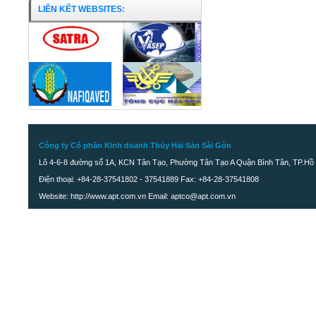
LIÊN KẾT WEBSITES:
Công ty Cổ phần Kinh doanh Thủy Hải Sản Sài Gòn
Lô 4-6-8 đường số 1A, KCN Tân Tạo, Phường Tân Tạo A Quận Bình Tân, TP.Hồ 
Điện thoại: +84-28-37541802 - 37541889 Fax: +84-28-37541808
Website: http://www.apt.com.vn Email: aptco@apt.com.vn
Đùi Ếch