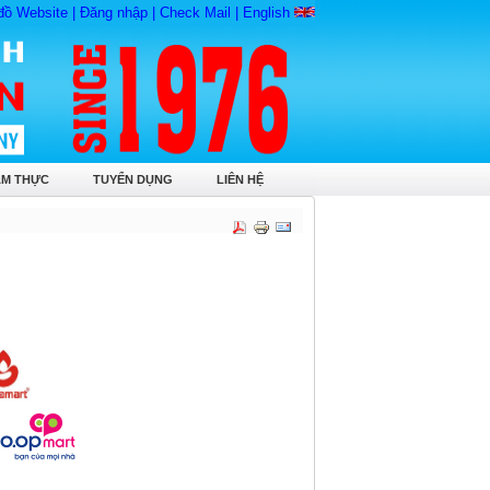
đồ Website
|
Đăng nhập
|
Check Mail
|
English
ẨM THỰC
TUYỂN DỤNG
LIÊN HỆ