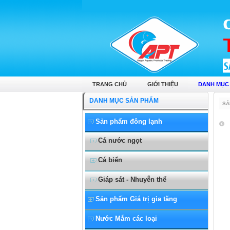
TRANG CHỦ
GIỚI THIỆU
DANH MỤC
DANH MỤC SẢN PHẨM
SẢ
Sản phẩm đông lạnh
Cá nước ngọt
Cá biển
Giáp sát - Nhuyễn thể
Sản phẩm Giá trị gia tăng
Nước Mắm các loại