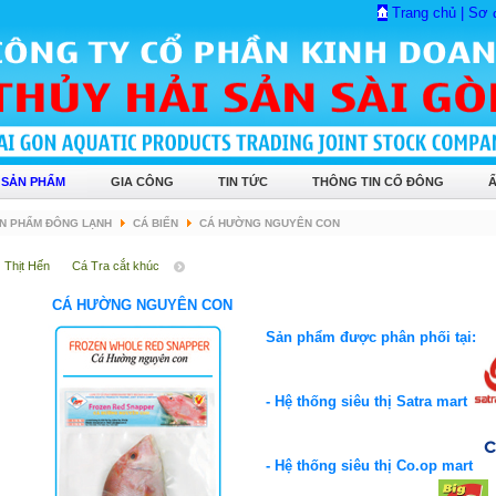
Trang chủ
|
Sơ 
 SẢN PHẨM
GIA CÔNG
TIN TỨC
THÔNG TIN CỔ ĐÔNG
N PHẨM ĐÔNG LẠNH
CÁ BIỂN
CÁ HƯỜNG NGUYÊN CON
Thịt Hến
Cá Tra cắt khúc
CÁ HƯỜNG NGUYÊN CON
Sản phẩm được phân phối tại:
- Hệ thống siêu thị Satra mart
- Hệ thống siêu thị Co.op mart