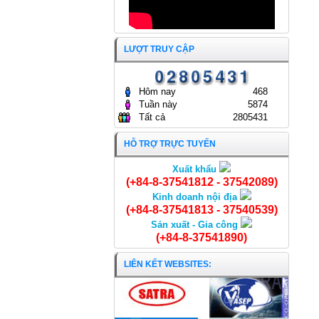
DOANH THỦY HẢI SẢN SÀI
GÒN.
ĐẠI HỘI ĐỒNG CỔ ĐÔNG
25/04/2025
THƯỜNG NIÊN NĂM 2024
CÔNG TY CỔ PHẦN KINH
LƯỢT TRUY CẬP
DOANH THỦY HẢI SẢN SÀI
GÒN
24/04/2024
Hôm nay
468
Tuần này
5874
Tất cả
2805431
HỖ TRỢ TRỰC TUYẾN
Xuất khẩu
Cá Lạt cắt khúc
(+84-8-37541812 - 37542089)
Kinh doanh nội địa
(+84-8-37541813 - 37540539)
Sản xuất - Gia công
(+84-8-37541890)
LIÊN KẾT WEBSITES: