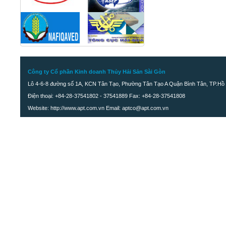
Công ty Cổ phần Kinh doanh Thủy Hải Sản Sài Gòn
Lô 4-6-8 đường số 1A, KCN Tân Tạo, Phường Tân Tạo A Quận Bình Tân, TP.Hồ 
Điện thoại: +84-28-37541802 - 37541889 Fax: +84-28-37541808
Website: http://www.apt.com.vn Email: aptco@apt.com.vn
Lươn cắt khúc