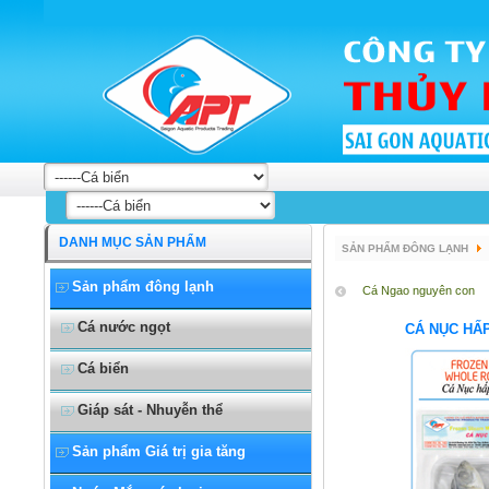
DANH MỤC SẢN PHẨM
SẢN PHẨM ĐÔNG LẠNH
Sản phẩm đông lạnh
Cá Ngao nguyên con
Cá nước ngọt
CÁ NỤC HẤ
Cá biển
Giáp sát - Nhuyễn thể
Sản phẩm Giá trị gia tăng