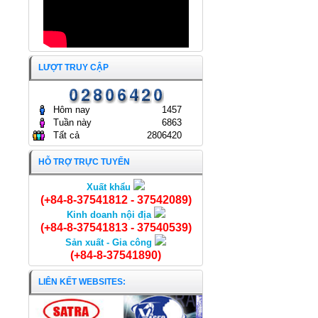
LƯỢT TRUY CẬP
Hôm nay
1457
Tuần này
6863
Tất cả
2806420
HỖ TRỢ TRỰC TUYẾN
Xuất khẩu
Khô cá đù ớt
(+84-8-37541812 - 37542089)
Kinh doanh nội địa
(+84-8-37541813 - 37540539)
Sản xuất - Gia công
(+84-8-37541890)
LIÊN KẾT WEBSITES: