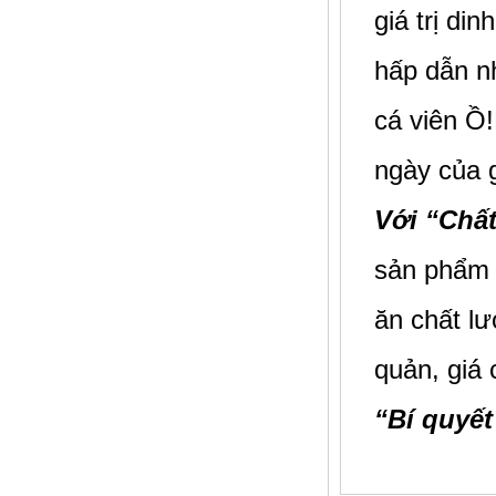
giá trị d
hấp dẫn n
cá viên Ồ
ngày của g
Với “Chất
sản phẩm 
ăn chất lư
quản, giá 
“Bí quyế