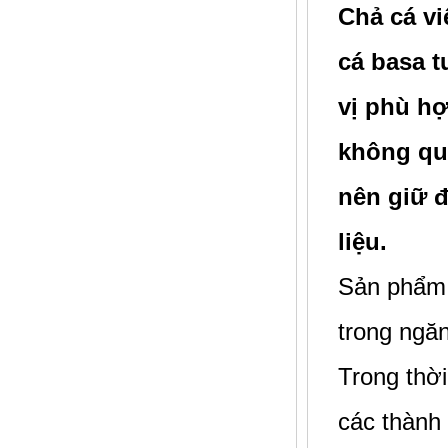
Chả cá vi
cá basa t
vị phù hợ
không qu
nên giữ 
liệu.
Sản phẩ
trong ngă
Trong thờ
các thành 
Cá Nục hấp nguyên con