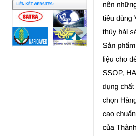
nên những
LIÊN KẾT WEBSITES:
tiêu dùng
thủy hải s
Sản phẩm 
liệu cho 
SSOP, HAC
dụng chất
chọn Hàng
cao chuẩn
Cá Khoai nguyên con
của Thàn