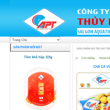
SẢN PHẨM NỔI BẬT
SẢN PHẨM GIÁ TRỊ GIA TĂ
Tôm khô hộp 115g
Con nhộng
Khoai m
CHẢ CÁ VI