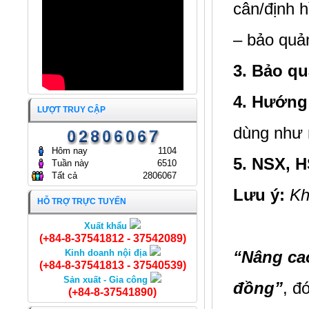
cân/định h
GÒN
24/04/2024
– bảo quả
3. Bảo q
4. Hướng
LƯỢT TRUY CẬP
dùng như 
Hôm nay
1104
5. NSX, 
Tuần này
6510
Tất cả
2806067
Lưu ý:
Kh
HỖ TRỢ TRỰC TUYẾN
Xuất khẩu
Khô cá bống cán bung
(+84-8-37541812 - 37542089)
Kinh doanh nội địa
“Nâng ca
(+84-8-37541813 - 37540539)
Sản xuất - Gia công
đồng”
, đ
(+84-8-37541890)