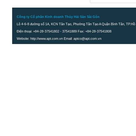
Khô cá mối
Công ty Cổ phần Kinh doanh Thủy Hải Sản Sài Gòn
Lô 4-6-8 đường số 1A, KCN Tân Tạo, Phường Tân Tạo A Quận Bình Tân, TP.Hồ 
Điện thoại: +84-28-37541802 - 37541889 Fax: +84-28-37541808
Website: http://www.apt.com.vn Email: aptco@apt.com.vn