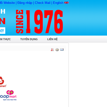
đồ Website
|
Đăng nhập
|
Check Mail
|
English
ẨM THỰC
TUYỂN DỤNG
LIÊN HỆ