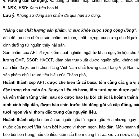
4. Hướng dẫn sử dụng:
Rã đông tự nhiên, hấp, chiên, nấu súp,… hoặc ch
5. NSX, HSD:
Xem trên bao bì.
Lưu ý:
Không sử dụng sản phẩm đã quá hạn sử dụng.
“Nâng cao chất lượng sản phẩm, vì sức khỏe cuộc sống cộng đồng”
,
đến để tạo nên những sản phẩm an toàn, chất lượng, cung ứng cho Người
dinh dưỡng từ nguồn thủy hải sản.
Sản phẩm của APT được kiểm soát nghiêm ngặt từ khâu nguyên liệu cho đế
lượng GMP, SSOP, HACCP, đảm bảo truy xuất được nguồn gốc, không sử 
năm liền được bình chọn Hàng Việt Nam chất lượng cao, Hàng Việt Nam c
sản phẩm chủ lực và tiêu biểu của Thành phố,.…
Hoành thánh xếp APT, được chế biến từ cá basa, tôm cùng các gia vị
đặc trưng cho món ăn. Nguyên liệu cá basa, tôm tươi ngon được quết 
và vón thành từng viên, sau đó được bao lại bởi chiếc lá hoành thán
xinh xinh hấp dẫn, được hấp chín trước khi đóng gói và cấp đông, b
tươi ngon và vị thơm đặc trưng của nguyên liệu.
Hoành thánh xếp
là món ăn có nguồn gốc từ người gốc Hoa nhưng ngày n
thuộc của người Việt Nam bởi hương vị thơm ngon, hấp dẫn. Món hoành 
béo bùi bên trong, nếu có điều kiện nấu thêm cùng thịt xá xíu và nước dùn