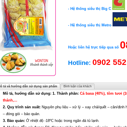
- Hệ thống siêu thị Big C
- Hệ thống siêu thị Metro
0
Hoặc liên hệ trực tiếp qua số
0902 552
Hotline:
ô tả và hướng dẫn sử dụng sản phẩm
Bình luận của khách
Mô tả, hướng dẫn sử dụng:
1. Thành phần:
Cá basa (40%), tôm tươi (1
thánh,...
2. Quy trình sản xuất:
Nguyên phụ liệu – xử lý – xay chả/quết – cân/định 
– đóng gói – bảo quản.
3. Bảo quản:
Ở nhiệt độ -18ºC hoặc trong ngăn đá tủ lạnh.