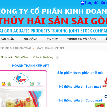
Trang chủ
|
Sơ 
 SẢN PHẨM
GIA CÔNG
TIN TỨC
THÔNG TIN CỔ ĐÔNG
N PHẨM GIÁ TRỊ GIA TĂNG
HOÀNH THÁNH XẾP APT
Nước mắm 38ºN/650ml
Khô cá điêu hồng
HOÀNH THÁNH XẾP APT
Sản phẩm được phân phối tại:
- Hệ thống siêu thị Satra mart
- Hệ thống siêu thị Co.op mart