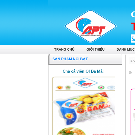
TRANG CHỦ
GIỚI THIỆU
DANH MỤC
SẢN PHẨM NỔI BẬT
SẢ
Chả cá viên Ồ! Ba Má!