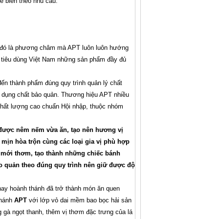
ế biến theo nhu cầu.
 đó là phương châm mà APT luôn luôn hướng
 tiêu dùng Việt Nam những sản phẩm đầy đủ
n thành phẩm đúng quy trình quản lý chất
dụng chất bảo quản. Thương hiệu APT nhiều
hất lượng cao chuẩn Hội nhập, thuộc nhóm
 được nêm nếm vừa ăn, tạo nên hương vị
mịn hòa trộn cùng các loại gia vị phù hợp
h mới thơm, tạo thành những chiếc bánh
ảo quản theo đúng quy trình nên giữ được độ
ay hoành thánh đã trở thành món ăn quen
thánh
APT
với lớp vỏ dai mềm bao bọc hải sản
g gà ngọt thanh, thêm vị thơm đặc trưng của lá