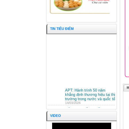
TIN TIÊU ĐIỂM
Trái nhãn
M
APT: Hành trình 50 năm
khẳng định thương hiệu tại thị
trường trong nước và quốc tế
14/03/2026
HỘI NGHỊ TỔNG KẾT HOẠT
ĐỘNG SXKD NĂM 2025 VÀ
VIDEO
PHƯƠNG HƯỚNG HOẠT
ĐỘNG NĂM 2026 CÔNG TY
CỔ PHẦN KINH DOANH
APT TRÂN TRỌNG ĐÓN