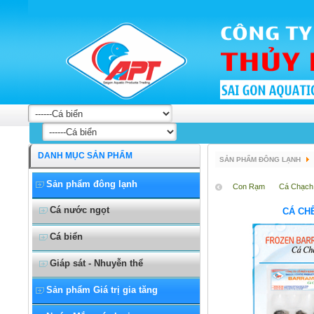
DANH MỤC SẢN PHẨM
SẢN PHẨM ĐÔNG LẠNH
Sản phẩm đông lạnh
Con Rạm
Cá Chạch
Cá nước ngọt
CÁ CH
Cá biển
Giáp sát - Nhuyễn thể
Sản phẩm Giá trị gia tăng