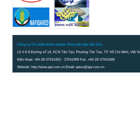
Công ty Cổ phần Kinh doanh Thủy Hải Sản Sài Gòn
Lô 4-6-8 Đường số 1A, KCN Tân Tạo, Phường Tân Tạo, TP. Hồ Chí Minh, Việt 
Điện thoại: +84-28-37541802 - 37541889 Fax: +84-28-37541808
Website: http://www.apt.com.vn Email: aptco@apt.com.vn
Khô cá Đù