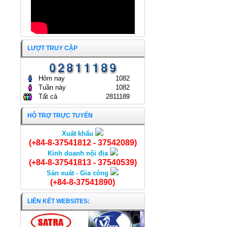
LƯỢT TRUY CẬP
Hôm nay
1082
Tuần này
1082
Tất cả
2811189
HỖ TRỢ TRỰC TUYẾN
Xuất khẩu
Tôm khô hộp 115g
(+84-8-37541812 - 37542089)
Kinh doanh nội địa
(+84-8-37541813 - 37540539)
Sản xuất - Gia công
(+84-8-37541890)
LIÊN KẾT WEBSITES: