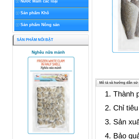
Nước Mắm các loại
Sản phẩm Khô
Sản phẩm Nông sản
SẢN PHẨM NỔI BẬT
Nghêu nữa mảnh
Mô tả và hướng dẫn sử
1. Thành 
2. Chỉ tiê
3. Sản xu
4. Bảo qu