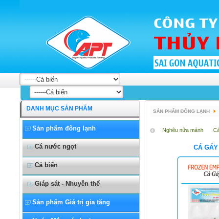
DANH MỤC SẢN PHẨM
SẢN PHẨM ĐÔNG LẠNH
Sản phẩm đông lạnh
Nghêu nữa mảnh
Cá
Cá nước ngọt
CÁ GÁY
Cá biển
Giáp sát - Nhuyễn thể
Sản phẩm Giá trị gia tăng