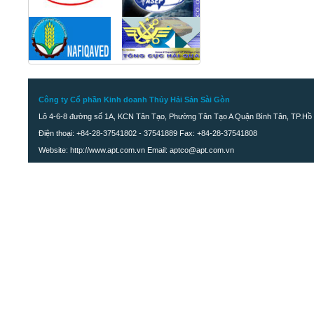
Công ty Cổ phần Kinh doanh Thủy Hải Sản Sài Gòn
Lô 4-6-8 đường số 1A, KCN Tân Tạo, Phường Tân Tạo A Quận Bình Tân, TP.Hồ 
Điện thoại: +84-28-37541802 - 37541889 Fax: +84-28-37541808
Website: http://www.apt.com.vn Email: aptco@apt.com.vn
Cá Tra cắt khúc