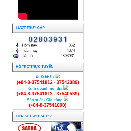
LƯỢT TRUY CẬP
Hôm nay
362
Tuần này
4374
Tất cả
2803931
HỖ TRỢ TRỰC TUYẾN
Xuất khẩu
Cá Chạch nguyên con
(+84-8-37541812 - 37542089)
Kinh doanh nội địa
(+84-8-37541813 - 37540539)
Sản xuất - Gia công
(+84-8-37541890)
LIÊN KẾT WEBSITES: