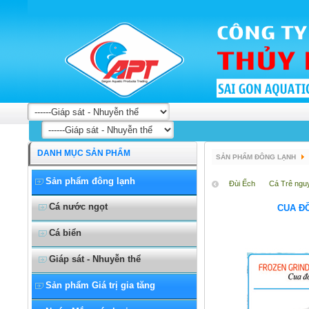
DANH MỤC SẢN PHẨM
SẢN PHẨM ĐÔNG LẠNH
Sản phẩm đông lạnh
Đùi Ếch
Cá Trê ngu
Cá nước ngọt
CUA Đ
Cá biển
Giáp sát - Nhuyễn thể
Sản phẩm Giá trị gia tăng