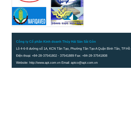
Công ty Cổ phần Kinh doanh Thủy Hải Sản Sài Gòn
Lô 4-6-8 đường số 1A, KCN Tân Tạo, Phường Tân Tạo A Quận Bình Tân, TP.Hồ 
Điện thoại: +84-28-37541802 - 37541889 Fax: +84-28-37541808
Website: http://www.apt.com.vn Email: aptco@apt.com.vn
Khô cá đù ớt