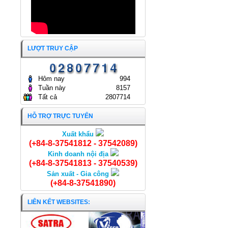
LƯỢT TRUY CẬP
Hôm nay
994
Tuần này
8157
Tất cả
2807714
HỖ TRỢ TRỰC TUYẾN
Xuất khẩu
Cá Hường cắt khúc
(+84-8-37541812 - 37542089)
Kinh doanh nội địa
(+84-8-37541813 - 37540539)
Sản xuất - Gia công
(+84-8-37541890)
LIÊN KẾT WEBSITES: