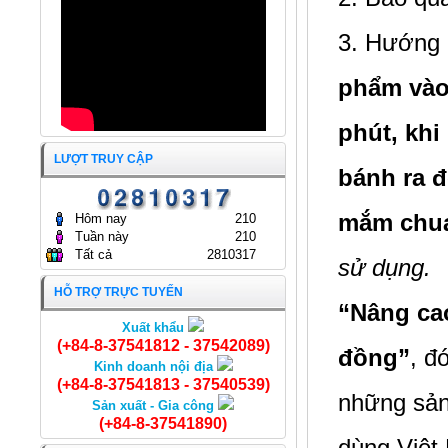
GÒN
24/04/2024
3. Hướng 
phẩm vào 
phút, khi
LƯỢT TRUY CẬP
bánh ra đ
mắm chua
Hôm nay
210
Tuần này
210
Tất cả
2810317
sử dụng.
HỖ TRỢ TRỰC TUYẾN
“Nâng ca
Xuất khẩu
Khô cá Đù
(+84-8-37541812 - 37542089)
đồng”
, đ
Kinh doanh nội địa
(+84-8-37541813 - 37540539)
những sản
Sản xuất - Gia công
(+84-8-37541890)
dùng Việt