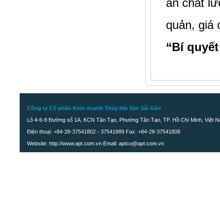
ăn chất lư
Cá Chẽm cắt khúc
quản, giá 
“Bí quyế
Công ty Cổ phần Kinh doanh Thủy Hải Sản Sài Gòn
Lô 4-6-8 Đường số 1A, KCN Tân Tạo, Phường Tân Tạo, TP. Hồ Chí Minh, Việt 
Điện thoại: +84-28-37541802 - 37541889 Fax: +84-28-37541808
Website: http://www.apt.com.vn Email: aptco@apt.com.vn