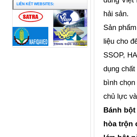
LIÊN KẾT WEBSITES:
hải sản.
Sản phẩm 
liệu cho 
SSOP, HAC
dụng chất
bình chọn
chủ lực v
Bánh bột 
Cá Ngao nguyên con
hòa trộn 