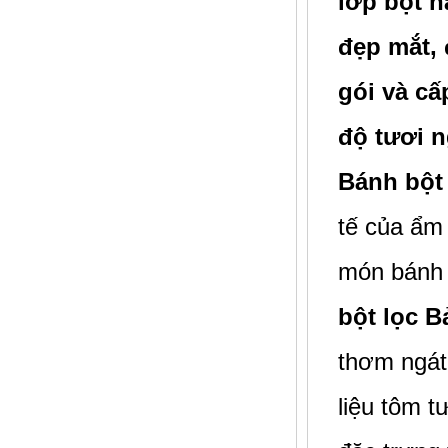
lớp bột n
đẹp mắt, 
gói và cấ
độ tươi n
Bánh bột
tế của ẩm
món bánh 
bột lọc B
thơm ngát
liệu tôm t
Cá Điêu hồng cắt khúc