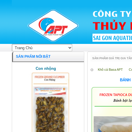
SẢN PHẨM NỔI BẬT
SẢN PHẨM GIÁ TRỊ GIA TĂ
Con nhộng
Khô cá Basa APT
C
BÁNH